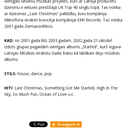
vienīgais latviešu mūzikas projekts, kurš ar Latvijā producētu
dziesmu ir iekļuvis prestižajā UK Top 40 singlu topā. Tas notika
ar dziesmas „Last Christmas” palīdzību, kuru kompānija
Mikrofona ieraksti licencēja kompānijai EMI Records. Tas notika
2001.gada Ziemassvētkos.
KAD:
no 2001.gada līdz 2003.gadam. 2002.gada 21.oktobrī
izdots grupas pagaidām vienīgais albums „Started”, kurš ieguva
Latvijas Mūzikas ierakstu Gada Balvu kā labākais deju mūzikas
albums.
STILS:
house, dance, pop
HITI:
Last Christmas, Something Got Me Started, High In The
Sky, So Much Fun, Ocean of Love u.c.
Draugiem.lv