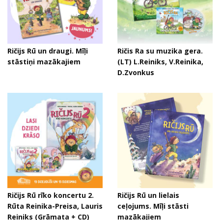
Ričijs Rū un draugi. Mīļi
Ričis Ra su muzika gera.
stāstiņi mazākajiem
(LT) L.Reiniks, V.Reinika,
D.Zvonkus
Ričijs Rū rīko koncertu 2.
Ričijs Rū un lielais
Rūta Reinika-Preisa, Lauris
ceļojums. Mīļi stāsti
Reiniks (Grāmata + CD)
mazākajiem