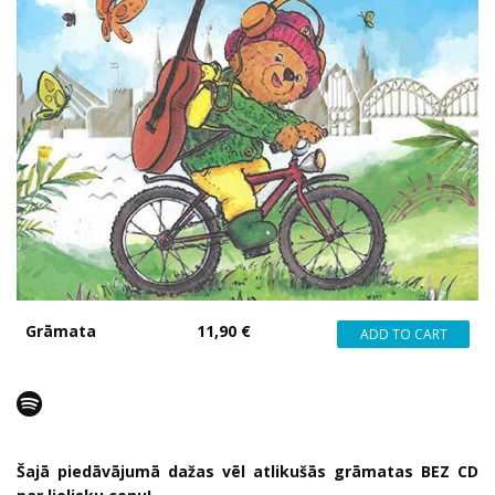
Grāmata
11,90 €
Šajā piedāvājumā dažas vēl atlikušās grāmatas BEZ CD