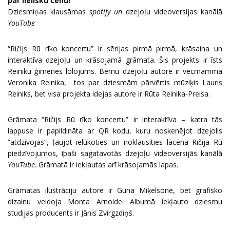
par lielisku cenu!
Dziesmiņas klausāmas
spotify un
dzejoļu videoversijas kanālā
YouTube
“Ričijs Rū rīko koncertu” ir sērijas pirmā pirmā, krāsaina un
interaktīva dzejoļu un krāsojamā grāmata. Šis projekts ir īsts
Reiniku ģimenes lolojums. Bērnu dzejoļu autore ir vecmamma
Veronika Reinika, tos par dziesmām pārvērtis mūziķis Lauris
Reiniks, bet visa projekta idejas autore ir Rūta Reinika-Preisa.
Grāmata “Ričijs Rū rīko koncertu” ir interaktīva – katra tās
lappuse ir papildināta ar QR kodu, kuru noskenējot dzejolis
“atdzīvojas”, ļaujot ielūkoties un noklausīties lācēna Ričija Rū
piedzīvojumos, īpaši sagatavotās dzejoļu videoversijās kanālā
YouTube
. Grāmatā ir iekļautas arī krāsojamās lapas.
Grāmatas ilustrāciju autore ir Guna Miķelsone, bet grafisko
dizainu veidoja Monta Arnolde. Albumā iekļauto dziesmu
studijas producents ir Jānis Zvirgzdiņš.