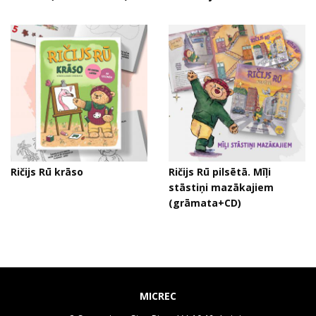
Ričijs Rū krāso
Ričijs Rū pilsētā. Mīļi
stāstiņi mazākajiem
(grāmata+CD)
MICREC