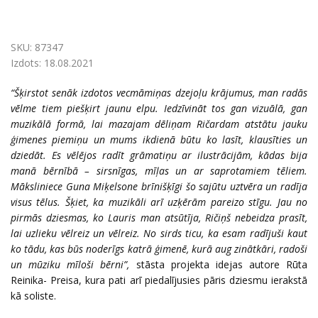
SKU:
87347
Izdots:
18.08.2021
“Šķirstot senāk izdotos vecmāmiņas dzejoļu krājumus, man radās
vēlme tiem piešķirt jaunu elpu. Iedzīvināt tos gan vizuālā, gan
muzikālā formā, lai mazajam dēliņam Ričardam atstātu jauku
ģimenes piemiņu un mums ikdienā būtu ko lasīt, klausīties un
dziedāt. Es vēlējos radīt grāmatiņu ar ilustrācijām, kādas bija
manā bērnībā – sirsnīgas, mīļas un ar saprotamiem tēliem.
Māksliniece Guna Miķelsone brīnišķīgi šo sajūtu uztvēra un radīja
visus tēlus. Šķiet, ka muzikāli arī uzķērām pareizo stīgu. Jau no
pirmās dziesmas, ko Lauris man atsūtīja, Ričiņš nebeidza prasīt,
lai uzlieku vēlreiz un vēlreiz. No sirds ticu, ka esam radījuši kaut
ko tādu, kas būs noderīgs katrā ģimenē, kurā aug zinātkāri, radoši
un mūziku mīloši bērni”,
stāsta projekta idejas autore Rūta
Reinika- Preisa, kura pati arī piedalījusies pāris dziesmu ierakstā
kā soliste.