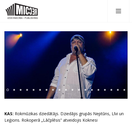
KAS:
Rokmūzikas dziedātājs. Dziedājis grupās Neptūns, Līvi un
Leģions. Rokoperā „Lāčplēsis” atveidojis Koknesi