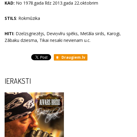
KAD:
No 1978.gada līdz 2013.gada 22.oktobrim
STILS
: Rokmūzika
HITI:
Dzelzsgriezējs, Deviņvīru spēks, Metāla sirds, Karogi,
Zābaku dziesma, Tikai nesaki nevienam u.c.
Draugiem.lv
IERAKSTI