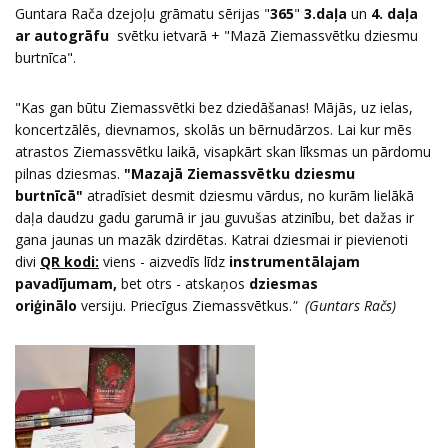
Guntara Rača dzejoļu grāmatu sērijas "
365
"
3.daļa
un
4. daļa
ar autogrāfu
svētku ietvarā + "Mazā Ziemassvētku dziesmu
burtnīca".
"Kas gan būtu Ziemassvētki bez dziedāšanas! Mājās, uz ielas,
koncertzālēs, dievnamos, skolās un bērnudārzos. Lai kur mēs
atrastos Ziemassvētku laikā, visapkārt skan līksmas un pārdomu
pilnas dziesmas.
"Mazajā Ziemassvētku dziesmu
burtnīcā"
atradīsiet desmit dziesmu vārdus, no kurām lielākā
daļa daudzu gadu garumā ir jau guvušas atzinību, bet dažas ir
gana jaunas un mazāk dzirdētas. Katrai dziesmai ir pievienoti
divi
QR kodi:
viens - aizvedīs līdz
instrumentālajam
pavadījumam,
bet otrs - atskaņos
dziesmas
oriģinālo
versiju. Priecīgus Ziemassvētkus.
" (Guntars Račs)