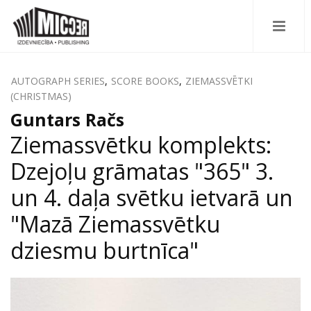
AUTOGRAPH SERIES
,
SCORE BOOKS
,
ZIEMASSVĒTKI
(CHRISTMAS)
Guntars Račs
Ziemassvētku komplekts:
Dzejoļu grāmatas "365" 3.
un 4. daļa svētku ietvarā un
"Mazā Ziemassvētku
dziesmu burtnīca"