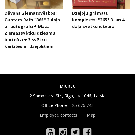
Dāvana Ziemassvētkos:
Dzejoļu grāmatu
Guntars Račs "365" 3.daļa
komplekts: "365" 3. un 4.
ar autogrāfu + Mazā
daļa svētku ietvarā
Ziemassvētku dziesmu
burtnīca + 3 svētku
kartītes ar dzejolīšiem
MICREC
2 Sampetera Str., Riga, LV-1046, Latvia
Office Phone -
25 676 743
Employee contacts
|
Map