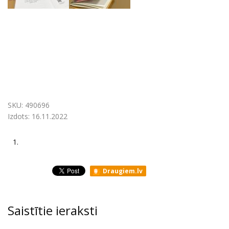
SKU:
490696
Izdots:
16.11.2022
1.
Draugiem.lv
Saistītie ieraksti