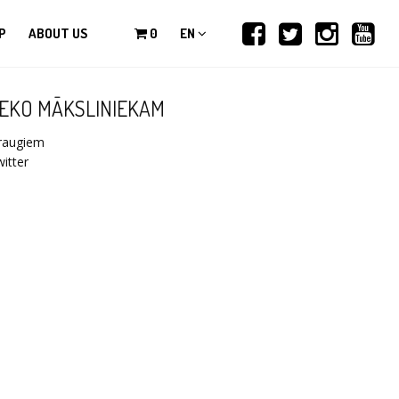
P
ABOUT US
0
EN
EKO MĀKSLINIEKAM
raugiem
itter