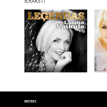
IERAKSTI
MICREC