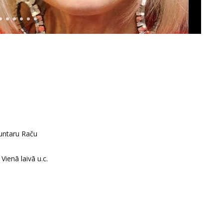
untaru Raču
Vienā laivā u.c.