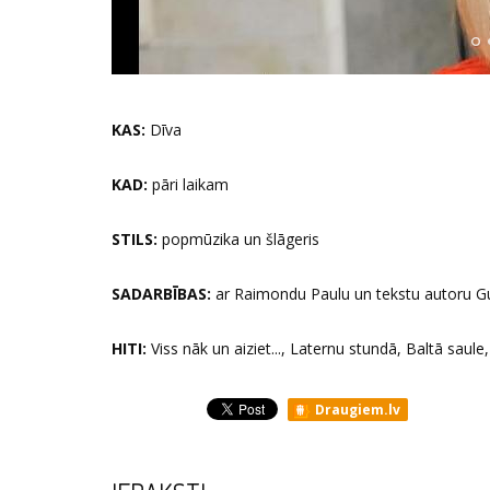
KAS:
Dīva
KAD:
pāri laikam
STILS:
popmūzika un šlāgeris
SADARBĪBAS:
ar Raimondu Paulu un tekstu autoru G
HITI:
Viss nāk un aiziet..., Laternu stundā, Baltā saule, 
Draugiem.lv