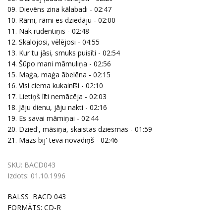
09. Dievēns zina kālabadi - 02:47
10. Rāmi, rāmi es dziedāju - 02:00
11. Nāk rudentiņis - 02:48
12. Skalojosi, vēlējosi - 04:55
13. Kur tu jāsi, smuks puisīti - 02:54
14. Šūpo mani māmuliņa - 02:56
15. Maģa, maģa ābelēna - 02:15
16. Visi ciema kukainīši - 02:10
17. Lietiņš līti nemācēja - 02:03
18. Jāju dienu, jāju nakti - 02:16
19. Es savai māmiņai - 02:44
20. Dzied', māsiņa, skaistas dziesmas - 01:59
21. Mazs bij' tēva novadiņš - 02:46
SKU:
BACD043
Izdots:
01.10.1996
BALSS BACD 043
FORMĀTS: CD-R