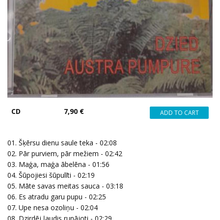
CD
7,90 €
01. Šķērsu dienu saule teka - 02:08
02. Pār purviem, pār mežiem - 02:42
03. Maģa, maģa ābelēna - 01:56
04. Šūpojiesi šūpulīti - 02:19
05. Māte savas meitas sauca - 03:18
06. Es atradu garu pupu - 02:25
07. Upe nesa ozoliņu - 02:04
08. Dzirdēj ļaudis runājoti - 02:29