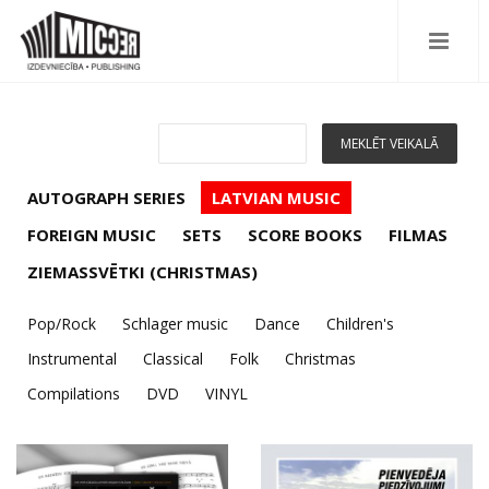
AUTOGRAPH SERIES
LATVIAN MUSIC
FOREIGN MUSIC
SETS
SCORE BOOKS
FILMAS
ZIEMASSVĒTKI (CHRISTMAS)
Pop/Rock
Schlager music
Dance
Children's
Instrumental
Classical
Folk
Christmas
Compilations
DVD
VINYL