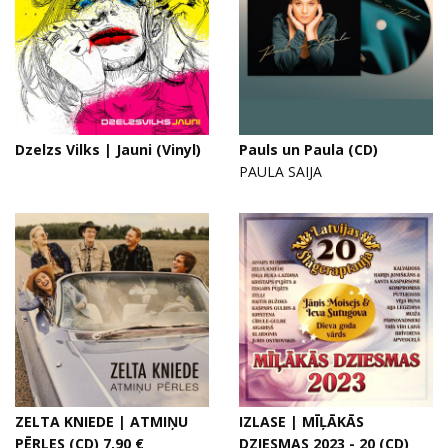
Dzelzs Vilks | Jauni (Vinyl)
Pauls un Paula (CD)
PAULA SAIJA
ZELTA KNIEDE | ATMIŅU
IZLASE | MĪĻĀKĀS
PĒRLES (CD) 7,90 €
DZIESMAS 2023 - 20 (CD)