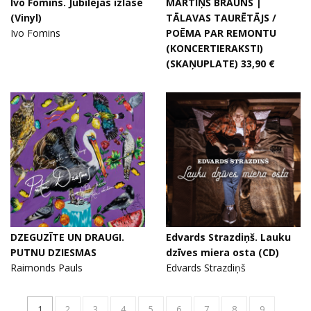
Ivo Fomins. Jubilejas izlase
MĀRTIŅŠ BRAUNS |
(Vinyl)
TĀLAVAS TAURĒTĀJS /
Ivo Fomins
POĒMA PAR REMONTU
(KONCERTIERAKSTI)
(SKAŅUPLATE) 33,90 €
DZEGUZĪTE UN DRAUGI.
Edvards Strazdiņš. Lauku
PUTNU DZIESMAS
dzīves miera osta (CD)
Raimonds Pauls
Edvards Strazdiņš
1
2
3
4
5
6
7
8
9
…