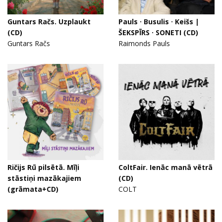
Guntars Račs. Uzplaukt
Pauls · Busulis · Keišs |
(CD)
ŠEKSPĪRS · SONETI (CD)
Guntars Račs
Raimonds Pauls
Ričijs Rū pilsētā. Mīļi
ColtFair. Ienāc manā vētrā
stāstiņi mazākajiem
(CD)
(grāmata+CD)
COLT