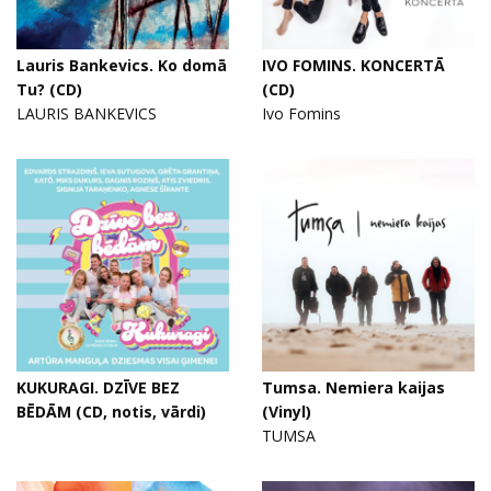
Lauris Bankevics. Ko domā
IVO FOMINS. KONCERTĀ
Tu? (CD)
(CD)
LAURIS BANKEVICS
Ivo Fomins
KUKURAGI. DZĪVE BEZ
Tumsa. Nemiera kaijas
BĒDĀM (CD, notis, vārdi)
(Vinyl)
TUMSA