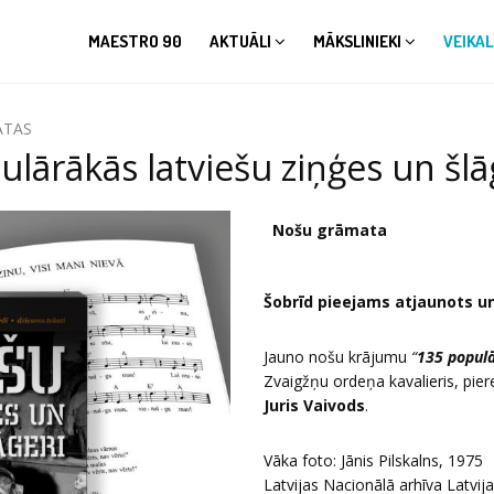
MAESTRO 90
AKTUĀLI
MĀKSLINIEKI
VEIKAL
ATAS
lārākās latviešu ziņģes un šlā
Nošu grāmata
Šobrīd pieejams atjaunots u
Jauno nošu krājumu
“
135 populā
Zvaigžņu ordeņa kavalieris, pier
Juris Vaivods
.
Vāka foto: Jānis Pilskalns, 1975
Latvijas Nacionālā arhīva Latvi