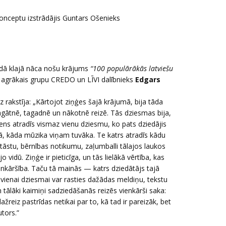
onceptu izstrādājis Guntars Ošenieks
dā klajā nāca nošu krājums
“100 populārākās latviešu
a agrākais grupu CREDO un LĪVI dalībnieks
Edgars
 rakstīja: „Kārtojot ziņģes šajā krājumā, bija tāda
agātnē, tagadnē un nākotnē reizē. Tās dziesmas bija,
iens atradīs vismaz vienu dziesmu, ko pats dziedājis
 tā, kāda mūzika viņam tuvāka. Te katrs atradīs kādu
tāstu, bērnības notikumu, zaļumballi tālajos laukos
 vidū. Ziņģe ir pieticīga, un tās lielākā vērtība, kas
enkāršība. Taču tā mainās — katrs dziedātājs tajā
ā vienai dziesmai var rasties dažādas meldiņu, tekstu
n tālāki kaimiņi sadziedāšanās reizēs vienkārši saka:
reiz pastrīdas netikai par to, kā tad ir pareizāk, bet
autors.”