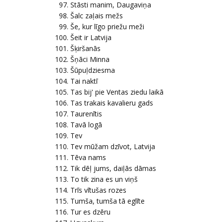
Stāsti manim, Daugaviņa
Šalc zaļais mežs
Še, kur līgo priežu meži
Šeit ir Latvija
Šķiršanās
Šņāci Minna
Šūpuļdziesma
Tai naktī
Tas bij' pie Ventas ziedu laikā
Tas trakais kavalieru gads
Taurenītis
Tavā logā
Tev
Tev mūžam dzīvot, Latvija
Tēva nams
Tik dēļ jums, daiļās dāmas
To tik zina es un viņš
Trīs vītušas rozes
Tumša, tumša tā eglīte
Tur es dzēru