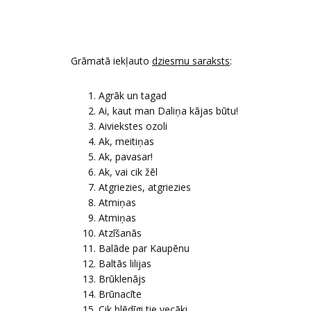
Grāmatā iekļauto
dziesmu saraksts
:
Agrāk un tagad
Ai, kaut man Daliņa kājas būtu!
Aiviekstes ozoli
Ak, meitiņas
Ak, pavasar!
Ak, vai cik žēl
Atgriezies, atgriezies
Atmiņas
Atmiņas
Atzīšanās
Balāde par Kaupēnu
Baltās lilijas
Brūklenājs
Brūnacīte
Cik blēdīgi tie vecāki