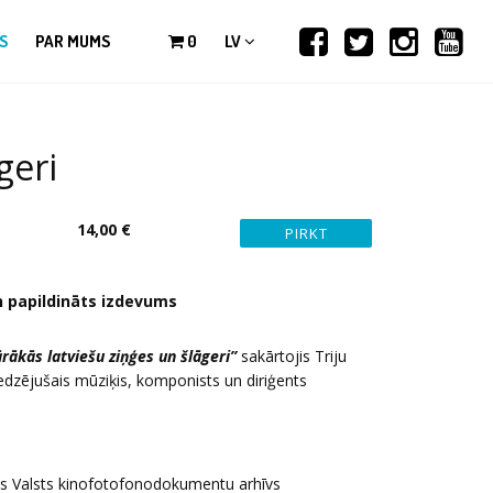
S
PAR MUMS
0
LV
geri
14,00 €
n papildināts izdevums
rākās latviešu ziņģes un šlāgeri”
sakārtojis Triju
edzējušais mūziķis, komponists un diriģents
jas Valsts kinofotofonodokumentu arhīvs