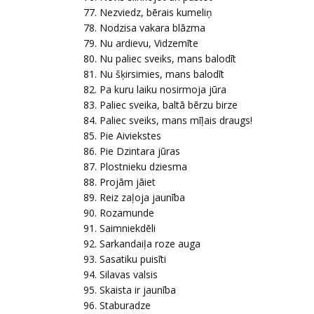
Nezviedz, bērais kumeliņ
Nodzisa vakara blāzma
Nu ardievu, Vidzemīte
Nu paliec sveiks, mans balodīt
Nu šķirsimies, mans balodīt
Pa kuru laiku nosirmoja jūra
Paliec sveika, baltā bērzu birze
Paliec sveiks, mans mīļais draugs!
Pie Aiviekstes
Pie Dzintara jūras
Plostnieku dziesma
Projām jāiet
Reiz zaļoja jaunība
Rozamunde
Saimniekdēli
Sarkandaiļa roze auga
Sasatiku puisīti
Silavas valsis
Skaista ir jaunība
Staburadze