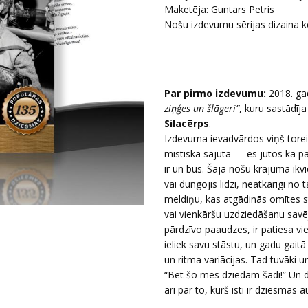
Maketēja: Guntars Petris
Nošu izdevumu sērijas dizaina k
Par pirmo izdevumu:
2018. ga
ziņģes un šlāgeri”
, kuru sastādīj
Silacērps
.
Izdevuma ievadvārdos viņš toreiz
mistiska sajūta — es jutos kā p
ir un būs. Šajā nošu krājumā ikv
vai dungojis līdzi, neatkarīgi no
meldiņu, kas atgādinās omītes s
vai vienkāršu uzdziedāšanu savējo
pārdzīvo paaudzes, ir patiesa vi
ieliek savu stāstu, un gadu gait
un ritma variācijas. Tad tuvāki u
“Bet šo mēs dziedam šādi!” Un daž
arī par to, kurš īsti ir dziesmas 