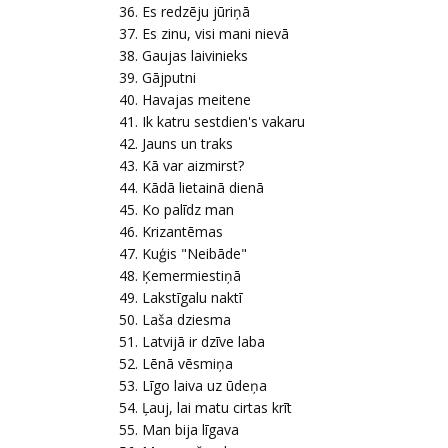
Es redzēju jūriņā
Es zinu, visi mani nievā
Gaujas laivinieks
Gājputni
Havajas meitene
Ik katru sestdien's vakaru
Jauns un traks
Kā var aizmirst?
Kādā lietainā dienā
Ko palīdz man
Krizantēmas
Kuģis "Neibāde"
Ķemermiestiņā
Lakstīgalu naktī
Laša dziesma
Latvijā ir dzīve laba
Lēnā vēsmiņa
Līgo laiva uz ūdeņa
Ļauj, lai matu cirtas krīt
Man bija līgava