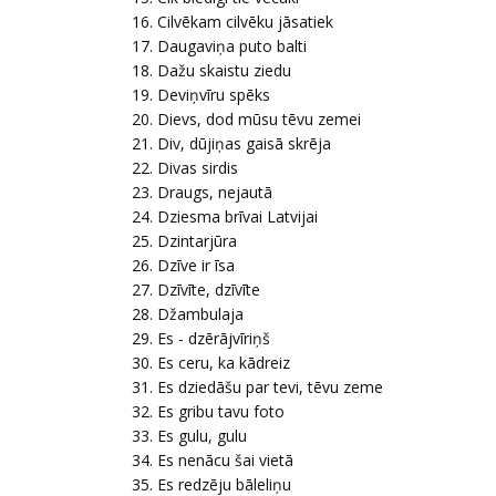
Cilvēkam cilvēku jāsatiek
Daugaviņa puto balti
Dažu skaistu ziedu
Deviņvīru spēks
Dievs, dod mūsu tēvu zemei
Div, dūjiņas gaisā skrēja
Divas sirdis
Draugs, nejautā
Dziesma brīvai Latvijai
Dzintarjūra
Dzīve ir īsa
Dzīvīte, dzīvīte
Džambulaja
Es - dzērājvīriņš
Es ceru, ka kādreiz
Es dziedāšu par tevi, tēvu zeme
Es gribu tavu foto
Es gulu, gulu
Es nenācu šai vietā
Es redzēju bāleliņu