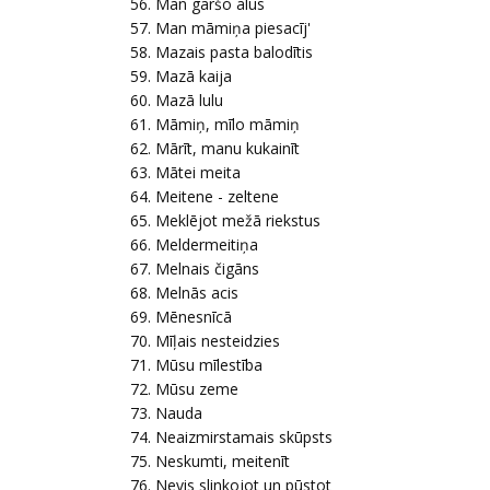
Man garšo alus
Man māmiņa piesacīj'
Mazais pasta balodītis
Mazā kaija
Mazā lulu
Māmiņ, mīlo māmiņ
Mārīt, manu kukainīt
Mātei meita
Meitene - zeltene
Meklējot mežā riekstus
Meldermeitiņa
Melnais čigāns
Melnās acis
Mēnesnīcā
Mīļais nesteidzies
Mūsu mīlestība
Mūsu zeme
Nauda
Neaizmirstamais skūpsts
Neskumti, meitenīt
Nevis slinkojot un pūstot