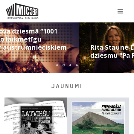
Rita Staune-Doniņa debitē ar
dziesmu "Pa Piena ceļu"
JAUNUMI