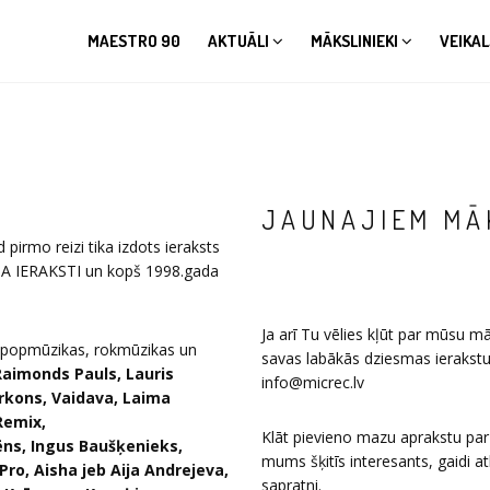
MAESTRO 90
AKTUĀLI
MĀKSLINIEKI
VEIKAL
JAUNAJIEM MĀ
pirmo reizi tika izdots ieraksts
A IERAKSTI un kopš 1998.gada
Ja arī Tu vēlies kļūt par mūsu m
šu popmūzikas, rokmūzikas un
savas labākās dziesmas ierakst
Raimonds Pauls, Lauris
info@micrec.lv
ērkons, Vaidava, Laima
Remix,
Klāt pievieno mazu aprakstu par 
sēns, Ingus Baušķenieks,
mums šķitīs interesants, gaidi at
Pro, Aisha
jeb Aija Andrejeva,
sapratni.