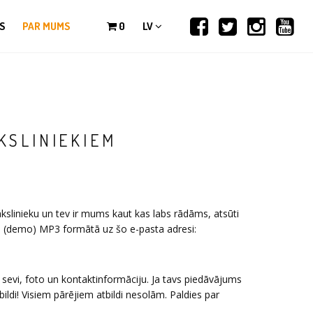
S
PAR MUMS
0
LV
KSLINIEKIEM
ākslinieku un tev ir mums kaut kas labs rādāms, atsūti
u (demo) MP3 formātā uz šo e-pasta adresi:
sevi, foto un kontaktinformāciju. Ja tavs piedāvājums
bildi! Visiem pārējiem atbildi nesolām. Paldies par