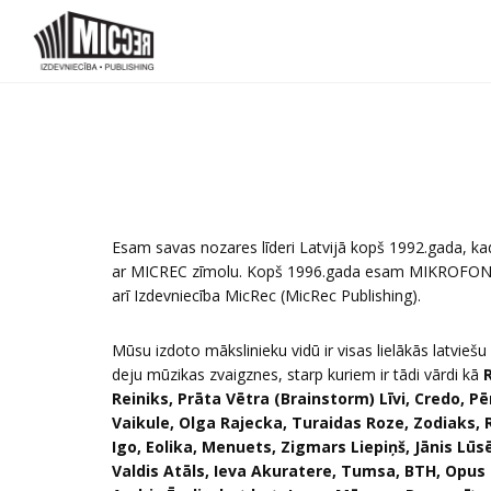
Esam savas nozares līderi Latvijā kopš 1992.gada, kad 
ar MICREC zīmolu. Kopš 1996.gada esam MIKROFON
arī Izdevniecība MicRec (MicRec Publishing).
Mūsu izdoto mākslinieku vidū ir visas lielākās latvie
deju mūzikas zvaigznes, starp kuriem ir tādi vārdi kā
Reiniks, Prāta Vētra (Brainstorm) Līvi, Credo, P
Vaikule, Olga Rajecka, Turaidas Roze, Zodiaks, 
Igo, Eolika, Menuets, Zigmars Liepiņš, Jānis Lū
Valdis Atāls, Ieva Akuratere, Tumsa, BTH, Opus 