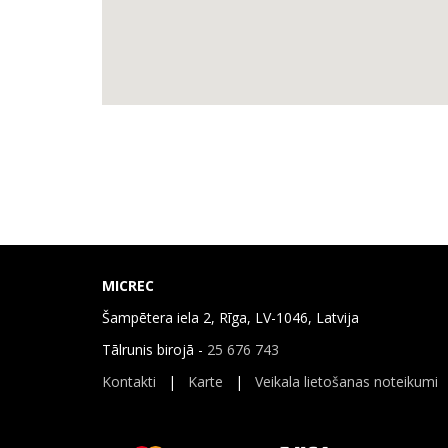
MICREC
Šampētera iela 2, Rīga, LV-1046, Latvija
Tālrunis birojā -
25 676 743
Kontakti
|
Karte
|
Veikala lietošanas noteikumi