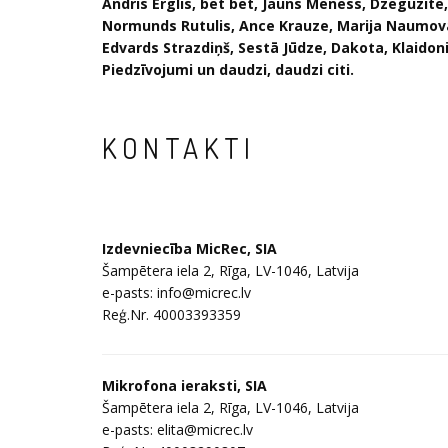
Andris Ērglis, bet bet, Jauns Mēness, Dzeguzīte
Normunds Rutulis, Ance Krauze, Marija Naumova
Edvards Strazdiņš, Sestā Jūdze, Dakota, Klaidoni
Piedzīvojumi
un daudzi, daudzi citi.
KONTAKTI
Izdevniecība MicRec, SIA
Šampētera iela 2, Rīga, LV-1046, Latvija
e-pasts: info@micrec.lv
Reģ.Nr. 40003393359
Mikrofona ieraksti, SIA
Šampētera iela 2, Rīga, LV-1046, Latvija
e-pasts: elita@micrec.lv