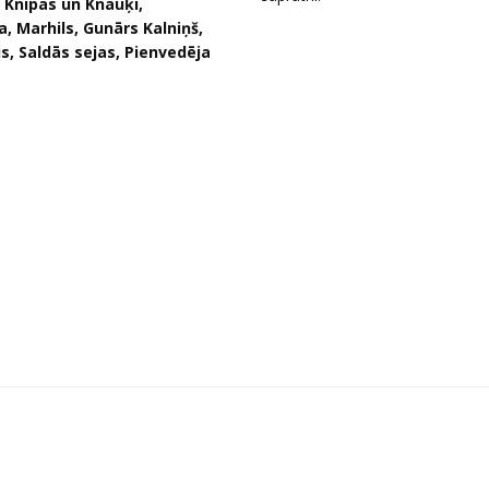
, Knīpas un Knauķi,
, Marhils
, Gunārs Kalniņš,
s, Saldās sejas, Pienvedēja