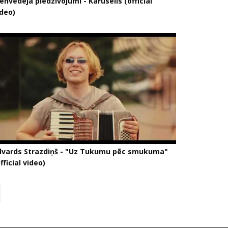
envedēja piedzīvojumi - Karuselis (official
ideo)
dvards Strazdiņš - "Uz Tukumu pēc smukuma"
fficial video)