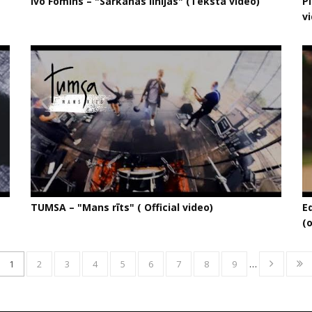
Ivo Fomins – "Sarkanās līnijas" (Teksta video)
Pi
v
TUMSA – "Mans rīts" ( Official video)
E
(o
1
2
3
4
5
6
7
8
9
…