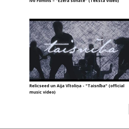
Ivo Fomins – "Ezera sonāte" (Teksta video)
Relicseed un Aija Vītoliņa - "Taisnība" (official
music video)