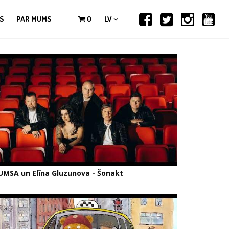
S
PAR MUMS
0
LV
UMSA un Elīna Gluzunova - Šonakt