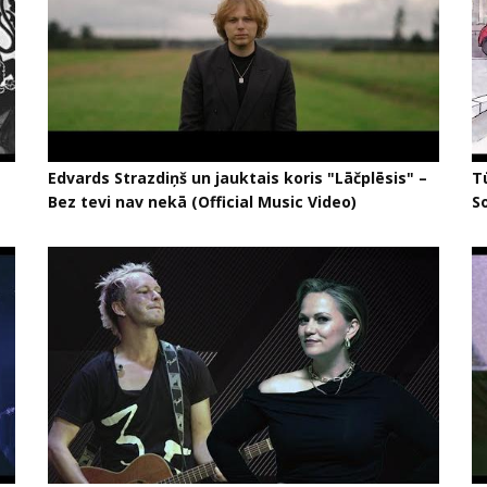
Edvards Strazdiņš un jauktais koris "Lāčplēsis" –
Tū
Bez tevi nav nekā (Official Music Video)
So