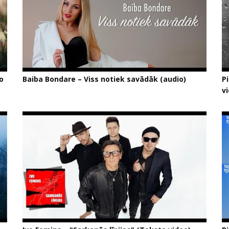
o
Baiba Bondare – Viss notiek savādāk (audio)
P
v