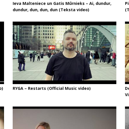
Ieva Malteniece un Gatis Mūrnieks – Ai, dundur,
P
dundur, dun, dun, dun (Teksta video)
(
o)
RYGA – Restarts (Official Music video)
De
V