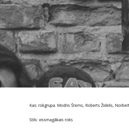
Kas: rokgrupa. Modris Šterns, Roberts Židelis, Norber
Stils: vissmagākais roks