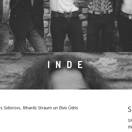
I N D E
ts Sidorovs, Rihards Straum un Elvis Ūdris
S
S
I