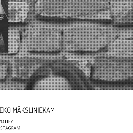
EKO MĀKSLINIEKAM
POTIFY
NSTAGRAM