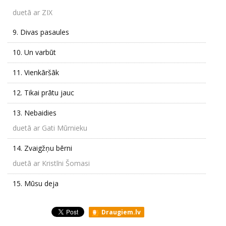
duetā ar ZIX
9.
Divas pasaules
10.
Un varbūt
11.
Vienkāršāk
12.
Tikai prātu jauc
13.
Nebaidies
duetā ar Gati Mūrnieku
14.
Zvaigžņu bērni
duetā ar Kristīni Šomasi
15.
Mūsu deja
Draugiem.lv