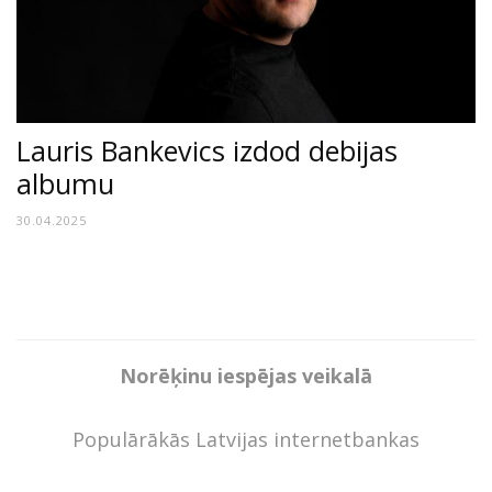
Lauris Bankevics izdod debijas
albumu
30.04.2025
Norēķinu iespējas veikalā
Populārākās Latvijas internetbankas