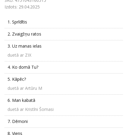
SKU:
4751043160515
Izdots:
29.04.2025
1.
Sprīdītis
2.
Zvaigžņu ratos
3.
Uz manas ielas
duetā ar ZIX
4.
Ko domā Tu?
5.
Kāpēc?
duetā ar Artūru M
6.
Man kabatā
duetā ar Kristīni Šomasi
7.
Dēmoni
8.
Viens