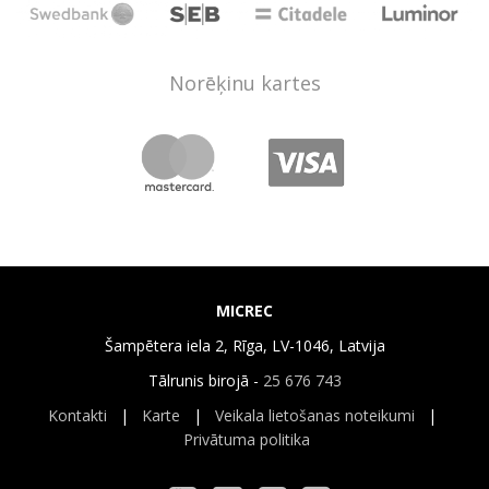
Norēķinu kartes
MICREC
Šampētera iela 2, Rīga, LV-1046, Latvija
Tālrunis birojā -
25 676 743
Kontakti
|
Karte
|
Veikala lietošanas noteikumi
|
Privātuma politika