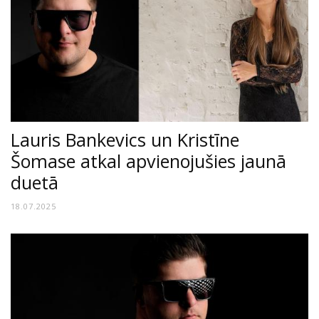
Lauris Bankevics un Kristīne
Šomase atkal apvienojušies jaunā
duetā
18.07.2025