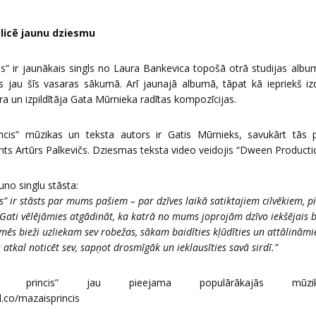
licē jaunu dziesmu
s” ir jaunākais singls no Laura Bankevica topošā otrā studijas alb
ks jau šīs vasaras sākumā. Arī jaunajā albumā, tāpat kā iepriekš i
a un izpildītāja Gata Mūrnieka radītas kompozīcijas.
ncis” mūzikas un teksta autors ir Gatis Mūrnieks, savukārt tās
nts Artūrs Palkevičs. Dziesmas teksta video veidojis “Dween Producti
uno singlu stāsta:
s” ir stāsts par mums pašiem – par dzīves laikā satiktajiem cilvēkiem, 
ati vēlējāmies atgādināt, ka katrā no mums joprojām dzīvo iekšējais bēr
t mēs bieži uzliekam sev robežas, sākam baidīties kļūdīties un attālinām
 atkal noticēt sev, sapņot drosmīgāk un ieklausīties savā sirdī.”
s princis” jau pieejama populārākajās mūzik
d.co/mazaisprincis