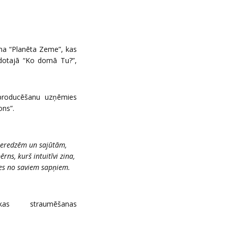
uma “Planēta Zeme”, kas
zdotajā “Ko domā Tu?”,
 producēšanu uzņēmies
ons”.
pieredzēm un sajūtām,
ns, kurš intuitīvi zina,
ies no saviem sapņiem.
as straumēšanas