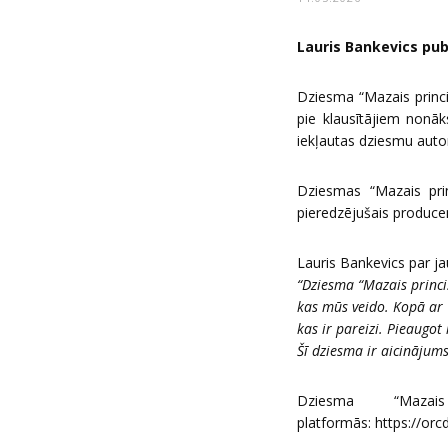
Lauris Bankevics pub
Dziesma “Mazais princi
pie klausītājiem nonā
iekļautas dziesmu autor
Dziesmas “Mazais pri
pieredzējušais produce
Lauris Bankevics par ja
“Dziesma “Mazais princi
kas mūs veido. Kopā ar G
kas ir pareizi. Pieaugo
Šī dziesma ir aicinājums
Dziesma “Mazai
platformās:
https://orc