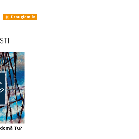
Draugiem.lv
STI
o domā Tu?