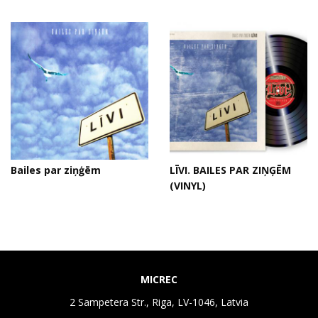
Bailes par ziņģēm
LĪVI. BAILES PAR ZIŅĢĒM
(VINYL)
MICREC
2 Sampetera Str., Riga, LV-1046, Latvia