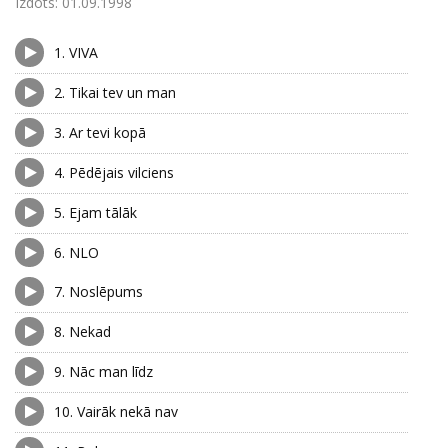
Izdots:
01.09.1998
1.
VIVA
2.
Tikai tev un man
3.
Ar tevi kopā
4.
Pēdējais vilciens
5.
Ejam tālāk
6.
NLO
7.
Noslēpums
8.
Nekad
9.
Nāc man līdz
10.
Vairāk nekā nav