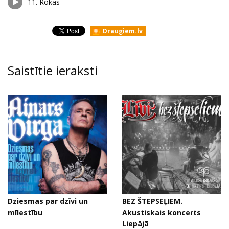
11.
Rokas
Draugiem.lv
Saistītie ieraksti
Dziesmas par dzīvi un
BEZ ŠTEPSEĻIEM.
mīlestību
Akustiskais koncerts
Liepājā