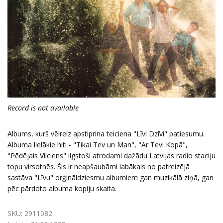
Record is not available
Albums, kurš vēlreiz apstiprina teiciena "Līvi Dzīvi" patiesumu.
Albuma lielākie hiti - "Tikai Tev un Man", "Ar Tevi Kopā",
"Pēdējais Vilciens" ilgstoši atrodami dažādu Latvijas radio staciju
topu virsotnēs. Šis ir neapšaubāmi labākais no patreizējā
sastāva "Līvu" orģināldziesmu albumiem gan muzikālā ziņā, gan
pēc pārdoto albuma kopiju skaita.
SKU:
2911082