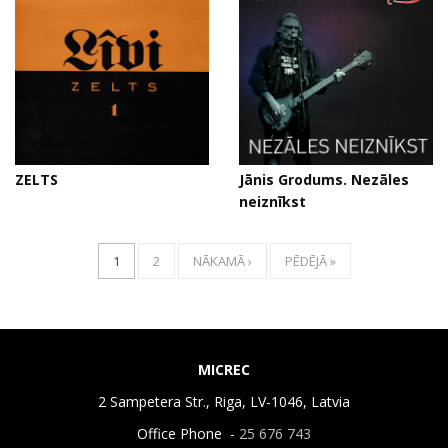
ZELTS
Jānis Grodums. Nezāles
neiznīkst
1
2
NĀKAMĀ ›
PĒDĒJĀ »
MICREC
2 Sampetera Str., Riga, LV-1046, Latvia
Office Phone -
25 676 743