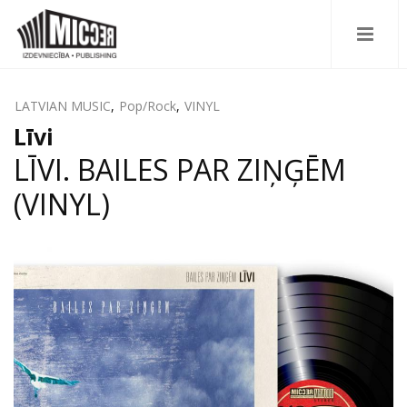
LATVIAN MUSIC
,
Pop/Rock
,
VINYL
Līvi
LĪVI. BAILES PAR ZIŅĢĒM
(VINYL)