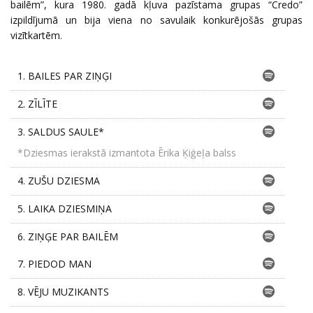
bailēm”, kura 1980. gadā kļuva pazīstama grupas “Credo”
izpildījumā un bija viena no savulaik konkurējošās grupas
vizītkartēm.
1.
BAILES PAR ZIŅĢI
2.
ZĪLĪTE
3.
SALDUS SAULE*
*Dziesmas ierakstā izmantota Ērika Ķiģeļa balss
4.
ZUŠU DZIESMA
5.
LAIKA DZIESMIŅA
6.
ZIŅĢE PAR BAILĒM
7.
PIEDOD MAN
8.
VĒJU MUZIKANTS