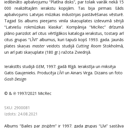
iedibināto apbalvojumu “Platīna disks”, par tolaik vairāk nekā 15
000 realizētajām ierakstu kopijām. Tas bija pirmais šāds
apbalvojums Latvijas mūzikas industrijas pastāvēšanas vēsturē.
Tagad šis albums pieejams vinila skaņuplates izdevumā sērijā
“Latviešu rokmūzikas klasika”. Kompānija “MicRec” drīzumā
plāno parizdot arī citus vērtīgākos kataloga ierakstus, tostarp arī
citus grupas “LĪVI” albumus, kuri tapuši kopš 1993. gada. Jaunās
plates skaņas
master
veidots studijā
Cutting Room
Stokholmā
,
un arī pati skaņuplate (180 gr.) ražota Zviedrijā.
Ierakstīts studijā
GEM
, 1997. gadā Rīgā. Ierakstīja un miksēja
Gatis Gaujenieks. Producēja
LĪVI
un Ainars Virga. Dizains un foto
Gosh Design
© & ℗ 1997/2021 MicRec
SKU:
2900081
Izdots:
24.08.2021
Albums “Bailes par ziņģēm” ir 1997. gada grupas “Līvi” sastāva