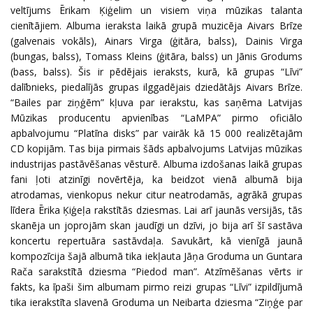
veltījums Ērikam Ķiģelim un visiem viņa mūzikas talanta
cienītājiem. Albuma ieraksta laikā grupā muzicēja Aivars Brīze
(galvenais vokāls), Ainars Virga (ģitāra, balss), Dainis Virga
(bungas, balss), Tomass Kleins (ģitāra, balss) un Jānis Grodums
(bass, balss). Šis ir pēdējais ieraksts, kurā, kā grupas “Līvi”
dalībnieks, piedalījās grupas ilggadējais dziedātājs Aivars Brīze.
“Bailes par ziņģēm” kļuva par ierakstu, kas saņēma Latvijas
Mūzikas producentu apvienības “LaMPA” pirmo oficiālo
apbalvojumu “Platīna disks” par vairāk kā 15 000 realizētajām
CD kopijām. Tas bija pirmais šāds apbalvojums Latvijas mūzikas
industrijas pastāvēšanas vēsturē. Albuma izdošanas laikā grupas
fani ļoti atzinīgi novērtēja, ka beidzot vienā albumā bija
atrodamas, vienkopus nekur citur neatrodamās, agrākā grupas
līdera Ērika Ķiģeļa rakstītās dziesmas. Lai arī jaunās versijās, tās
skanēja un joprojām skan jaudīgi un dzīvi, jo bija arī šī sastāva
koncertu repertuāra sastāvdaļa. Savukārt, kā vienīgā jaunā
kompozīcija šajā albumā tika iekļauta Jāņa Groduma un Guntara
Rača sarakstītā dziesma “Piedod man”. Atzīmēšanas vērts ir
fakts, ka īpaši šim albumam pirmo reizi grupas “Līvi” izpildījumā
tika ierakstīta slavenā Groduma un Neibarta dziesma “Ziņģe par