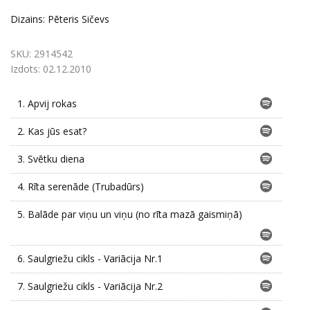
Dizains: Pēteris Sičevs
SKU:
2914542
Izdots:
02.12.2010
1.
Apvij rokas
2.
Kas jūs esat?
3.
Svētku diena
4.
Rīta serenāde (Trubadūrs)
5.
Balāde par viņu un viņu (no rīta mazā gaismiņā)
6.
Saulgriežu cikls - Variācija Nr.1
7.
Saulgriežu cikls - Variācija Nr.2