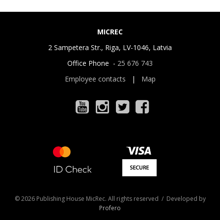
MICREC
2 Sampetera Str., Riga, LV-1046, Latvia
Office Phone -
25 676 743
Employee contacts
|
Map
© 2026 Publishing House MicRec. All rights reserved / Developed by
Profero