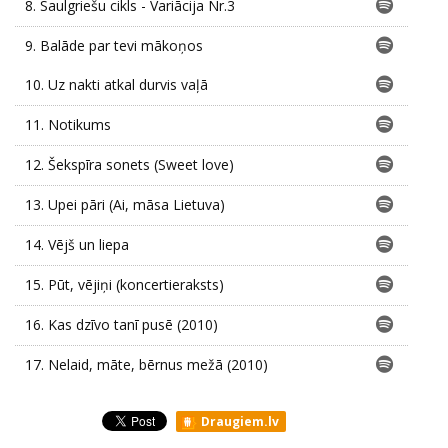
8.
Saulgriešu cikls - Variācija Nr.3
9.
Balāde par tevi mākoņos
10.
Uz nakti atkal durvis vaļā
11.
Notikums
12.
Šekspīra sonets (Sweet love)
13.
Upei pāri (Ai, māsa Lietuva)
14.
Vējš un liepa
15.
Pūt, vējiņi (koncertieraksts)
16.
Kas dzīvo tanī pusē (2010)
17.
Nelaid, māte, bērnus mežā (2010)
Draugiem.lv