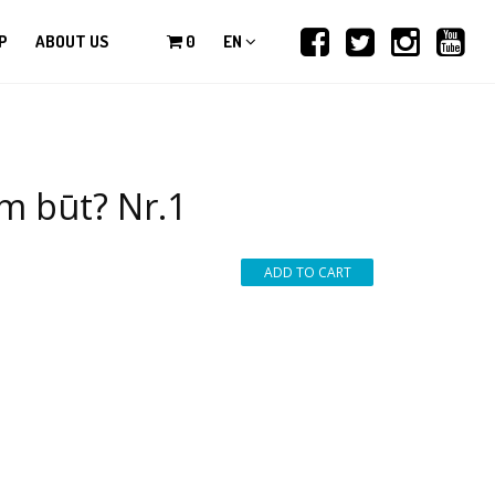
P
ABOUT US
0
EN
am būt? Nr.1