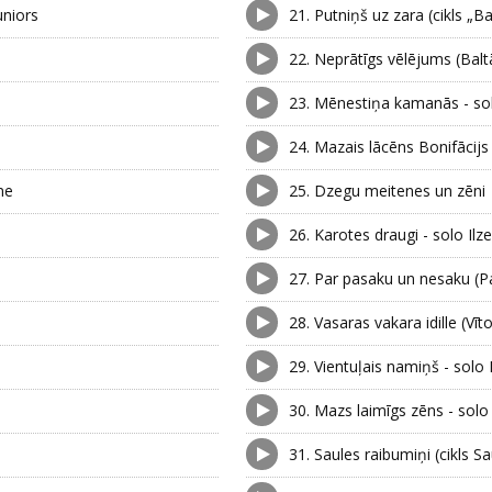
uniors
21.
Putniņš uz zara (cikls „B
22.
Neprātīgs vēlējums (Balt
23.
Mēnestiņa kamanās - sol
24.
Mazais lācēns Bonifācijs 
ne
25.
Dzegu meitenes un zēni
26.
Karotes draugi - solo Ilz
27.
Par pasaku un nesaku (Pa
28.
Vasaras vakara idille (Vī
29.
Vientuļais namiņš - solo
30.
Mazs laimīgs zēns - solo
31.
Saules raibumiņi (cikls S