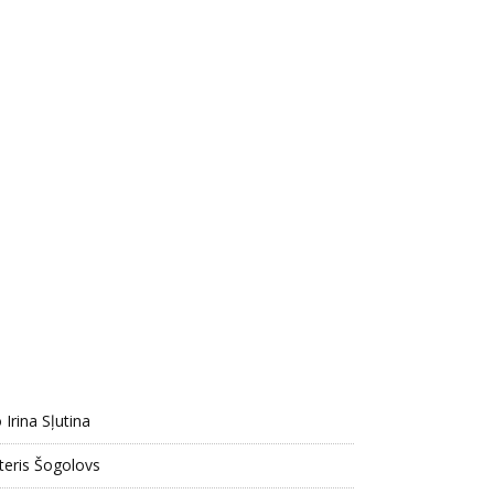
o Irina Sļutina
teris Šogolovs