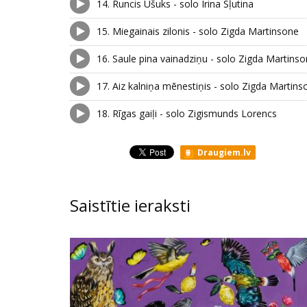
14.
Runcis Ūšuks - solo Irina Sļutina
15.
Miegainais zilonis - solo Zigda Martinsone
16.
Saule pina vainadziņu - solo Zigda Martins
17.
Aiz kalniņa mēnestiņis - solo Zigda Martins
18.
Rīgas gaiļi - solo Zigismunds Lorencs
Draugiem.lv
Saistītie ieraksti