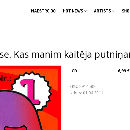
MAESTRO 90
HOT NEWS
ARTISTS
SHO
ase. Kas manim kaitēja putniņ
CD
6,99 €
SKU:
2914582
Izdots:
01.04.2011