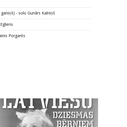
s ganiņš) - solo Gunārs Kalniņš
 Egliens
ainis Porgants