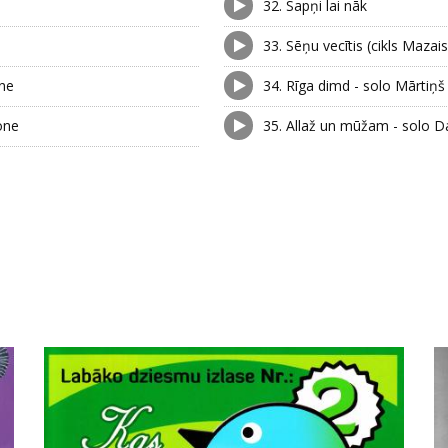
32.
Sapņi lai nāk
33.
Sēņu vecītis (cikls Mazai
one
34.
Rīga dimd - solo Mārtiņš
one
35.
Allaž un mūžam - solo D