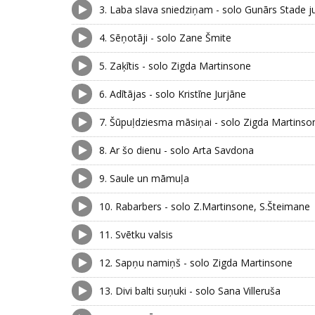
3.
Laba slava sniedziņam - solo Gunārs Stade j
4.
Sēņotāji - solo Zane Šmite
5.
Zaķītis - solo Zigda Martinsone
6.
Adītājas - solo Kristīne Jurjāne
7.
Šūpuļdziesma māsiņai - solo Zigda Martinso
8.
Ar šo dienu - solo Arta Savdona
9.
Saule un māmuļa
10.
Rabarbers - solo Z.Martinsone, S.Šteimane
11.
Svētku valsis
12.
Sapņu namiņš - solo Zigda Martinsone
13.
Divi balti suņuki - solo Sana Villeruša