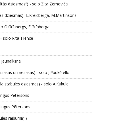
altās dziesmas”) - solo Zita Zemoviča
ās dziesmas)- L.Kreicberga, M.Martinsons
o O.Grīnbergs, E.Grīnberga
- solo Rita Trence
e Jaunalksne
sakas un nesakas) - solo J.Paukštello
tola stabules dziesmas) - solo A.Kukule
 Ingus Pētersons
 Ingus Pētersons
aules raibumiņi)