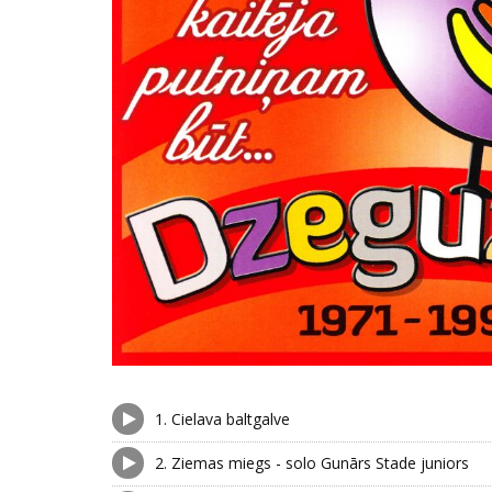
1.
Cielava baltgalve
2.
Ziemas miegs - solo Gunārs Stade juniors