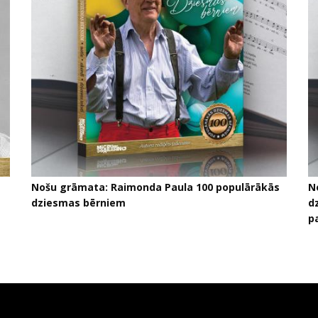
Nošu grāmata: Raimonda Paula 100 populārākās
N
dziesmas bērniem
d
p