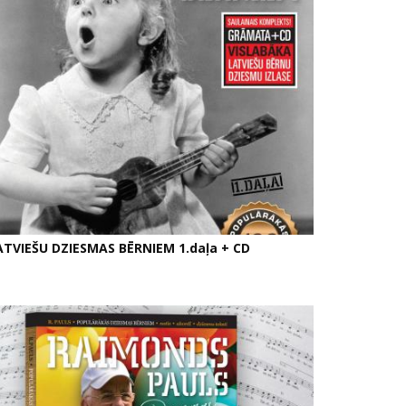
ATVIEŠU DZIESMAS BĒRNIEM 1.daļa + CD