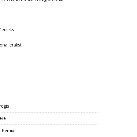
šenieks
ona ieraksti
roģis
ere
n Remix