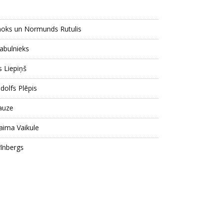
enoks un Normunds Rutulis
tabulnieks
s Liepiņš
dolfs Plēpis
rauze
Laima Vaikule
rīnbergs