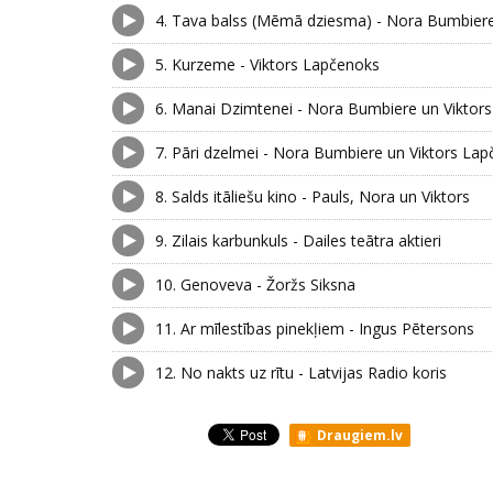
4.
Tava balss (Mēmā dziesma) - Nora Bumbier
5.
Kurzeme - Viktors Lapčenoks
6.
Manai Dzimtenei - Nora Bumbiere un Viktor
7.
Pāri dzelmei - Nora Bumbiere un Viktors La
8.
Salds itāliešu kino - Pauls, Nora un Viktors
9.
Zilais karbunkuls - Dailes teātra aktieri
10.
Genoveva - Žoržs Siksna
11.
Ar mīlestības pinekļiem - Ingus Pētersons
12.
No nakts uz rītu - Latvijas Radio koris
Draugiem.lv