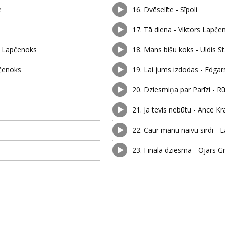
e
16.
Dvēselīte - Sīpoli
17.
Tā diena - Viktors Lapč
s Lapčenoks
18.
Mans bišu koks - Uldis S
pčenoks
19.
Lai jums izdodas - Edgar
20.
Dziesmiņa par Parīzi - Rū
21.
Ja tevis nebūtu - Ance K
22.
Caur manu naivu sirdi - 
23.
Fināla dziesma - Ojārs G