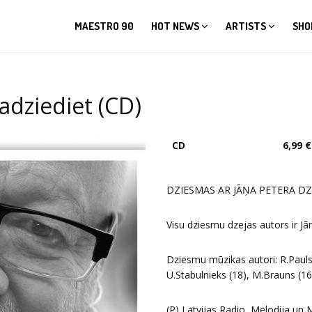
MAESTRO 90
HOT NEWS
ARTISTS
SHO
sadziediet (CD)
CD
6,99 €
DZIESMAS AR JĀŅA PETERA DZE
Visu dziesmu dzejas autors ir Jā
Dziesmu mūzikas autori: R.Pauls 
U.Stabulnieks (18), M.Brauns (16
(P) Latvijas Radio, Melodija un