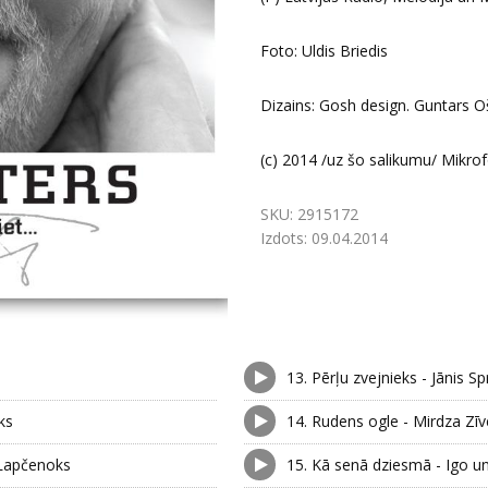
Foto: Uldis Briedis
Dizains: Gosh design. Guntars O
(c) 2014 /uz šo salikumu/ Mikrof
SKU:
2915172
Izdots:
09.04.2014
13.
Pērļu zvejnieks - Jānis Sp
ks
14.
Rudens ogle - Mirdza Zīv
s Lapčenoks
15.
Kā senā dziesmā - Igo u