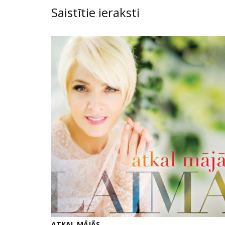
Saistītie ieraksti
ATKAL MĀJĀS