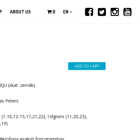
P
ABOUT US
0
EN
JU (skat. zemāk)
nis Peters
(1-10,12-15,17,21,22), I.Vīgners (11,20,23),
,19)
 Mikrofona ieraksti fonogrammas