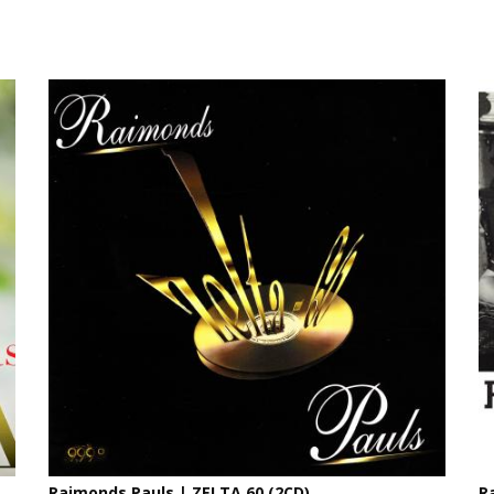
Raimonds Pauls | ZELTA 60 (2CD)
R