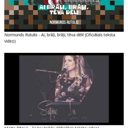
Normunds Rutulis - Ai, brāļi, brāļi, tēva dēli! (Oficiālais teksta
video)