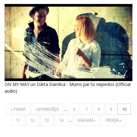
ON MY WAY un Dārta Damlica - Mums par to nepiedos (Official
audio)
« PIRMĀ
‹ IEPRIEKŠĒJĀ
…
6
7
8
9
10
11
12
13
14
…
NĀKAMĀ ›
PĒDĒJĀ »