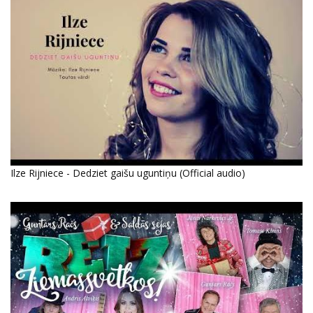
Ilze Rijniece - Dedziet gaišu uguntiņu (Official audio)