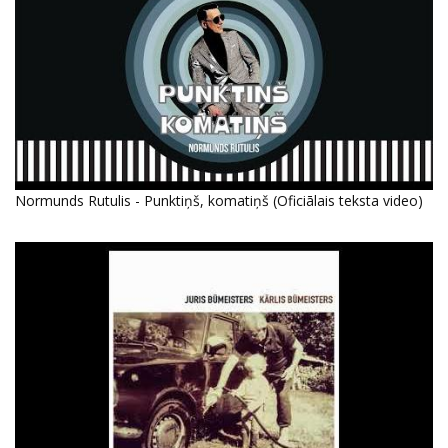
Normunds Rutulis - Punktiņš, komatiņš (Oficiālais teksta video)