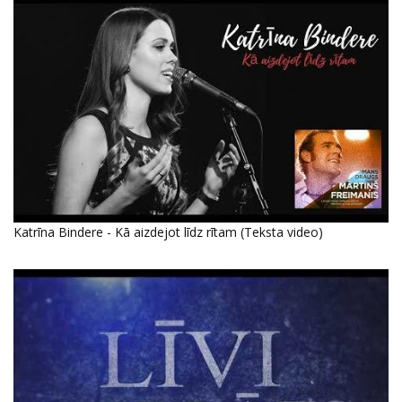
Katrīna Bindere - Kā aizdejot līdz rītam (Teksta video)