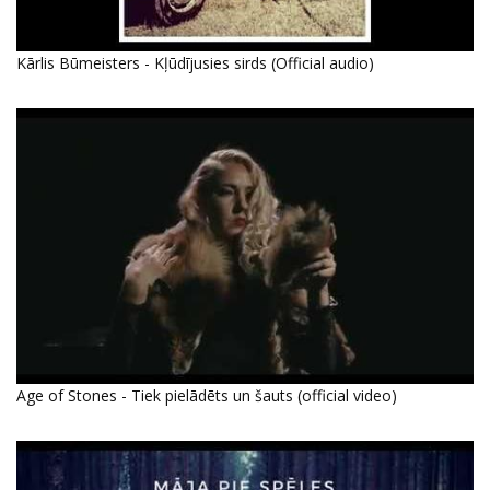
Kārlis Būmeisters - Kļūdījusies sirds (Official audio)
Age of Stones - Tiek pielādēts un šauts (official video)