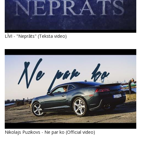
LĪVI - "Neprāts" (Teksta video)
Nikolajs Puzikovs - Ne par ko (Official video)