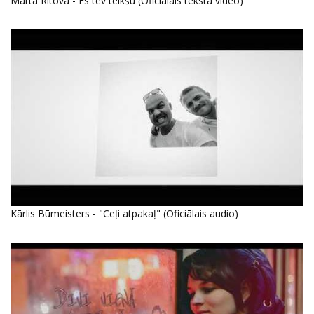
Marta Ritova - Es tev teikšu (Oficiālais teksta video)
Kārlis Būmeisters - "Ceļi atpakaļ" (Oficiālais audio)