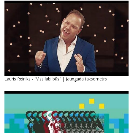
Lauris Reiniks - "Viss labi būs" | Jaungada taksometrs