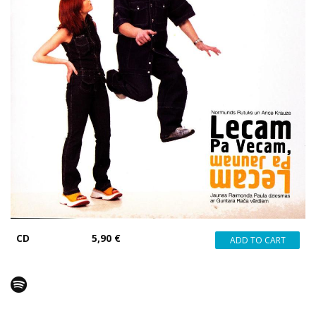
CD
5,90 €