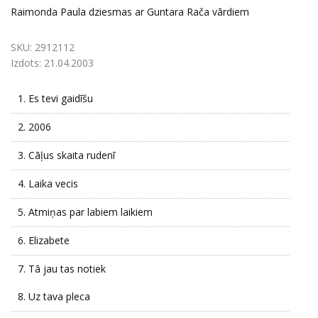
Raimonda Paula dziesmas ar Guntara Rača vārdiem
SKU:
2912112
Izdots:
21.04.2003
1.
Es tevi gaidīšu
2.
2006
3.
Cāļus skaita rudenī
4.
Laika vecis
5.
Atmiņas par labiem laikiem
6.
Elizabete
7.
Tā jau tas notiek
8.
Uz tava pleca