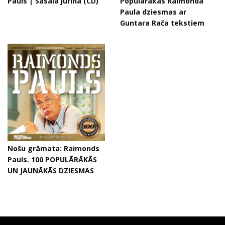
Pauls | Sasala jūrīna (CD)
Populārākās Raimonda
Paula dziesmas ar
Guntara Rača tekstiem
Nošu grāmata: Raimonds
Pauls. 100 POPULĀRĀKĀS
UN JAUNĀKĀS DZIESMAS