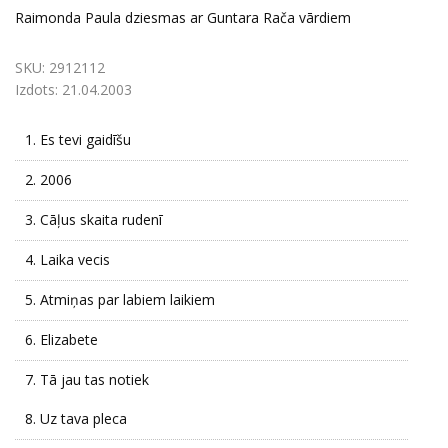
Raimonda Paula dziesmas ar Guntara Rača vārdiem
SKU:
2912112
Izdots:
21.04.2003
1.
Es tevi gaidīšu
2.
2006
3.
Cāļus skaita rudenī
4.
Laika vecis
5.
Atmiņas par labiem laikiem
6.
Elizabete
7.
Tā jau tas notiek
8.
Uz tava pleca