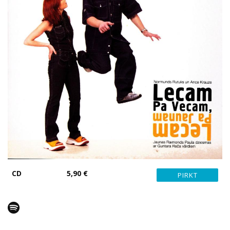
CD
5,90 €