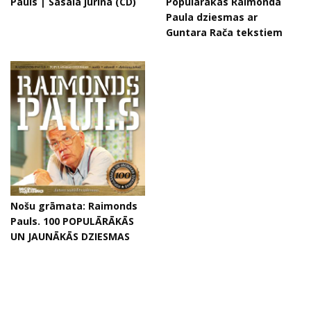
Pauls | Sasala jūrīna (CD)
Populārākās Raimonda
Paula dziesmas ar
Guntara Rača tekstiem
Nošu grāmata: Raimonds
Pauls. 100 POPULĀRĀKĀS
UN JAUNĀKĀS DZIESMAS