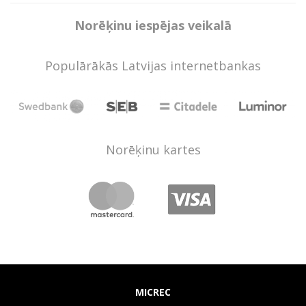
Norēķinu iespējas veikalā
Populārākās Latvijas internetbankas
Norēķinu kartes
MICREC