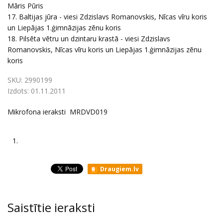
Māris Pūris
17. Baltijas jūra - viesi Zdzislavs Romanovskis, Nīcas vīru koris
un Liepājas 1.ģimnāzijas zēnu koris
18. Pilsēta vētru un dzintaru krastā - viesi Zdzislavs
Romanovskis, Nīcas vīru koris un Liepājas 1.ģimnāzijas zēnu
koris
SKU:
2990199
Izdots:
01.11.2011
Mikrofona ieraksti MRDVD019
1.
Draugiem.lv
Saistītie ieraksti