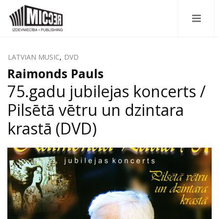
LATVIAN MUSIC
,
DVD
Raimonds Pauls
75.gadu jubilejas koncerts /
Pilsētā vētru un dzintara
krastā (DVD)