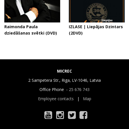
Raimonda Paula
IZLASE | Liepājas Dzintars
dziedāšanas svētki (DVD)
(2DVD)
MICREC
2 Sampetera Str., Riga, LV-1046, Latvia
Office Phone -
25 676 743
Employee contacts
|
Map