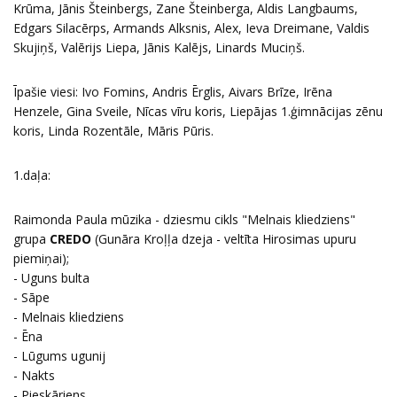
Krūma, Jānis Šteinbergs, Zane Šteinberga, Aldis Langbaums,
Edgars Silacērps, Armands Alksnis, Alex, Ieva Dreimane, Valdis
Skujiņš, Valērijs Liepa, Jānis Kalējs, Linards Muciņš.
Īpašie viesi: Ivo Fomins, Andris Ērglis, Aivars Brīze, Irēna
Henzele, Gina Sveile, Nīcas vīru koris, Liepājas 1.ģimnācijas zēnu
koris, Linda Rozentāle, Māris Pūris.
1.daļa:
Raimonda Paula mūzika - dziesmu cikls "Melnais kliedziens"
grupa
CREDO
(Gunāra Kroļļa dzeja - veltīta Hirosimas upuru
piemiņai);
- Uguns bulta
- Sāpe
- Melnais kliedziens
- Ēna
- Lūgums ugunij
- Nakts
- Pieskāriens