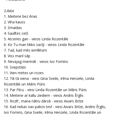
2.daļa
1. Meitene bez ēnas
2. Vīna kauss
3. Smaidas
4. Saulītes ceļš
5. Atceries gan - viesis Linda Rozentāle
6. Ko Tu man tikko sacīji - viesis Linda Rozentāle
7. Tad, kad mēs iemīlēsim
8. Viss manī sāp
9. Nevajag mierināt - viesis Ivo Fomins
10. Svepstiķis
11. Vien mirtes un rozes
12. Tik tā viena - viesi Gina Sveile, Irēna Henzele, Linda
Rozentāle un Māris Pūris
13. Par Filcu - viesi Linda Rozentāle un Māris Pūris
14. Meitene ar kallu ziediem - viesis Andris Ērglis
15. Rozīt', mana nātru dārzā - viesis Aivars Brīze
16. Kad nekas nav palicis tevī - viesi Aivars Brīze, Andris Ērglis,
Ivo Fomins, Gina Sveile, Irēna Henzele, Linda Rozentāle un