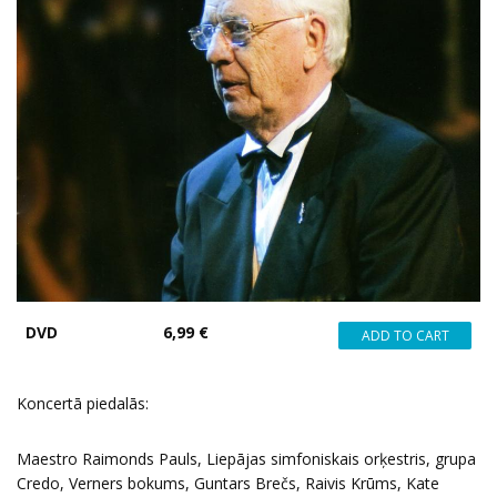
DVD
6,99 €
Koncertā piedalās:
Maestro Raimonds Pauls, Liepājas simfoniskais orķestris, grupa
Credo, Verners bokums, Guntars Brečs, Raivis Krūms, Kate