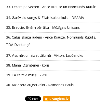
33.
Lecam pa vecam - Ance Krauze un Normunds Rutulis
34.
Garšvielu songs & Zilais karbunkulis - DRAMA
35.
Brauciet lēnām pār tiltu - Mūžīgais Unisons
36.
Cāļus skaita rudenī - Ance Krauze, Normunds Rutulis,
TDA Dzintariņš
37.
Viss nāk un aiziet tālumā - Viktors Lapčenoks
38.
Manai Dzimtenei - koris
39.
Tā es tevi mīlēšu - visi
40.
Aiz ezera augsti kalni - Raimonds Pauls
Draugiem.lv