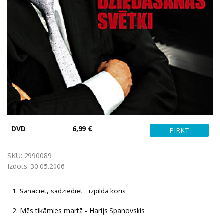
DVD
6,99 €
SKU:
2990089
Izdots:
30.05.2006
1.
Sanāciet, sadziediet - izpilda koris
2.
Mēs tikāmies martā - Harijs Spanovskis