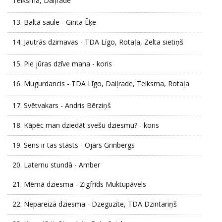
Teiksma, Daiļrade
13.
Baltā saule - Ginta Ēķe
14.
Jautrās dzirnavas - TDA Līgo, Rotaļa, Zelta sietiņš
15.
Pie jūras dzīve mana - koris
16.
Mugurdancis - TDA Līgo, Daiļrade, Teiksma, Rotaļa
17.
Svētvakars - Andris Bērziņš
18.
Kāpēc man dziedāt svešu dziesmu? - koris
19.
Sens ir tas stāsts - Ojārs Grinbergs
20.
Laternu stundā - Amber
21.
Mēmā dziesma - Zigfrīds Muktupāvels
22.
Nepareizā dziesma - Dzeguzīte, TDA Dzintariņš