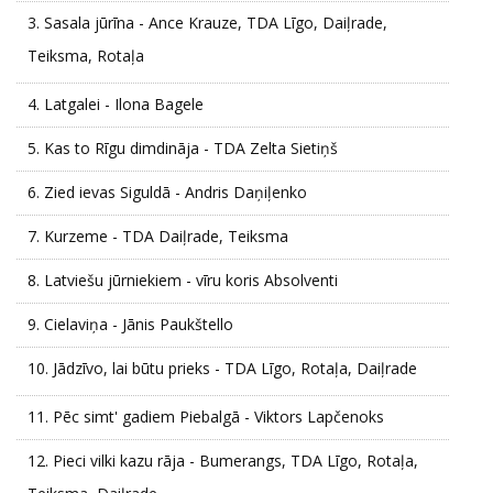
3.
Sasala jūrīna - Ance Krauze, TDA Līgo, Daiļrade,
Teiksma, Rotaļa
4.
Latgalei - Ilona Bagele
5.
Kas to Rīgu dimdināja - TDA Zelta Sietiņš
6.
Zied ievas Siguldā - Andris Daņiļenko
7.
Kurzeme - TDA Daiļrade, Teiksma
8.
Latviešu jūrniekiem - vīru koris Absolventi
9.
Cielaviņa - Jānis Paukštello
10.
Jādzīvo, lai būtu prieks - TDA Līgo, Rotaļa, Daiļrade
11.
Pēc simt' gadiem Piebalgā - Viktors Lapčenoks
12.
Pieci vilki kazu rāja - Bumerangs, TDA Līgo, Rotaļa,