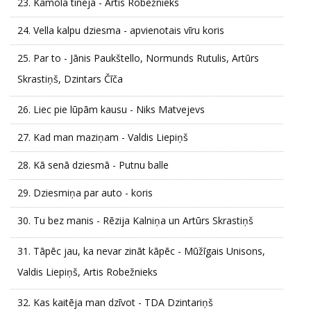
23.
Kamolā tinēja - Artis Robežnieks
24.
Vella kalpu dziesma - apvienotais vīru koris
25.
Par to - Jānis Paukštello, Normunds Rutulis, Artūrs
Skrastiņš, Dzintars Čīča
26.
Liec pie lūpām kausu - Niks Matvejevs
27.
Kad man maziņam - Valdis Liepiņš
28.
Kā senā dziesmā - Putnu balle
29.
Dziesmiņa par auto - koris
30.
Tu bez manis - Rēzija Kalniņa un Artūrs Skrastiņš
31.
Tāpēc jau, ka nevar zināt kāpēc - Mūžīgais Unisons,
Valdis Liepiņš, Artis Robežnieks
32.
Kas kaitēja man dzīvot - TDA Dzintariņš