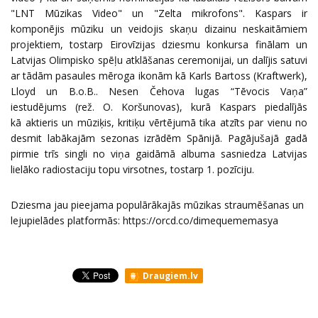
"LNT Mūzikas Video" un "Zelta mikrofons". Kaspars ir
komponējis mūziku un veidojis skaņu dizainu neskaitāmiem
projektiem, tostarp Eirovīzijas dziesmu konkursa finālam un
Latvijas Olimpisko spēļu atklāšanas ceremonijai, un dalījis satuvi
ar tādām pasaules mēroga ikonām kā Karls Bartoss (Kraftwerk),
Lloyd un B.o.B.. Nesen Čehova lugas “Tēvocis Vaņa”
iestudējums (rež. O. Koršunovas), kurā Kaspars piedalījās
kā aktieris un mūziķis, kritiķu vērtējumā tika atzīts par vienu no
desmit labākajām sezonas izrādēm Spānijā. Pagājušajā gadā
pirmie trīs singli no viņa gaidāmā albuma sasniedza Latvijas
lielāko radiostaciju topu virsotnes, tostarp 1. pozīciju.
Dziesma jau pieejama populārākajās mūzikas straumēšanas un
lejupielādes platformās:
https://orcd.co/dimequememasya
Draugiem.lv