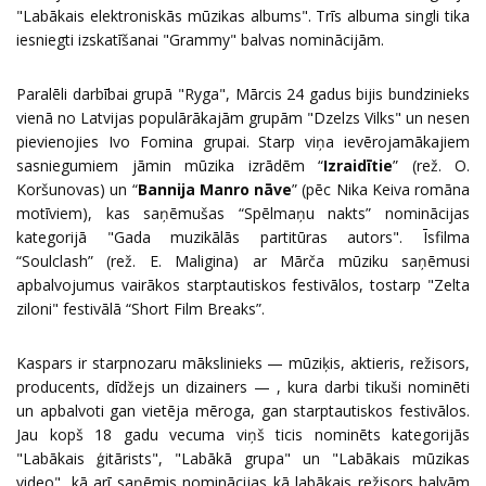
"Labākais elektroniskās mūzikas albums". Trīs albuma singli tika
iesniegti izskatīšanai "Grammy" balvas nominācijām.
Paralēli darbībai grupā "Ryga", Mārcis 24 gadus bijis bundzinieks
vienā no Latvijas populārākajām grupām "Dzelzs Vilks" un nesen
pievienojies Ivo Fomina grupai. Starp viņa ievērojamākajiem
sasniegumiem jāmin mūzika izrādēm “
Izraidītie
” (rež. O.
Koršunovas) un “
Bannija Manro nāve
” (pēc Nika Keiva romāna
motīviem), kas saņēmušas “Spēlmaņu nakts” nominācijas
kategorijā "Gada muzikālās partitūras autors". Īsfilma
“Soulclash” (rež. E. Maligina) ar Mārča mūziku saņēmusi
apbalvojumus vairākos starptautiskos festivālos, tostarp "Zelta
ziloni" festivālā “Short Film Breaks”.
Kaspars ir starpnozaru mākslinieks — mūziķis, aktieris, režisors,
producents, dīdžejs un dizainers — , kura darbi tikuši nominēti
un apbalvoti gan vietēja mēroga, gan starptautiskos festivālos.
Jau kopš 18 gadu vecuma viņš ticis nominēts kategorijās
"Labākais ģitārists", "Labākā grupa" un "Labākais mūzikas
video", kā arī saņēmis nominācijas kā labākais režisors balvām