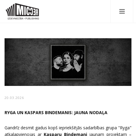
20.03.2026
RYGA UN KASPARS BINDEMANIS: JAUNA NODAĻA
Gandrīz desmit gadus kopš iepriekšējās sadarbības grupa "Ryga"
atkalapvienojas ar
Kasparu Bindemani
jaunam projektam –