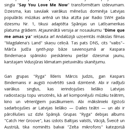
singla "
Say You Love Me Now
" transformētam izdevumam.
Dziesma, kas savulaik vairākus mēnešus dominēja Latvijas
populārās mūzikas arēnā un tika atzīta par Radio SWH gada
dziesmu Nr. 1, tikusi adaptēta Spānijas un Latīņamerikas
platuma grādiem. Atjauninātā versija ar nosaukumu "
Dime que
me amas ya
" iekļauta arī Andalūzijā uzņemtās mākslas filmas
"Magdalena's Land" skaņu celiņā. Tas pats DNS, cits "vaibs"–
Mārča Judža
synth-pop
bāze savienojumā ar Kaspara
Bindemaņa spānisko pieskārienu piešķir dziesmai jaunu,
karstajam Vidusjūras klimatam pietuvinātu skanējumu.
Gan grupas "Ryga" līderis Mārcis Judzis, gan Kaspars
Bindemanis ir augsti novērtēti savā dzimtenē. Abi ir radījuši
vairākus singlus, kas ierindojušies lielāko Latvijas
radiostaciju topu virsotnēs, kā arī komponējuši mūziku teātrim,
kino un vērienīgiem pasākumiem. Abi mākslinieki ilgstoši
sadarbojušies ar Latvijas lielāko — Dailes teātri — un abi ir
pārcēlušies uz dzīvi Spānijā. Grupas "Ryga" debijas albums
"Catch Her Groove", kas izdots Baltijas valstīs, Vācijā, Šveicē un
Austrijā, tika nominēts balvai "Zelta mikrofons" kategorijā