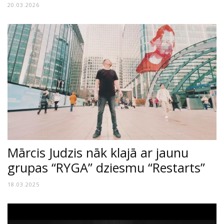
20.03.2026
Mārcis Judzis nāk klajā ar jaunu
grupas “RYGA” dziesmu “Restarts”
18.03.2025