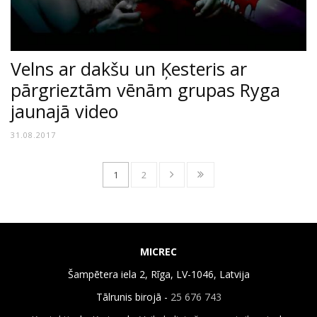
Velns ar dakšu un Ķesteris ar
pārgrieztām vēnām grupas Ryga
jaunajā video
31.08.2017
1
2
MICREC
Šampētera iela 2, Rīga, LV-1046, Latvija
Tālrunis birojā -
25 676 743