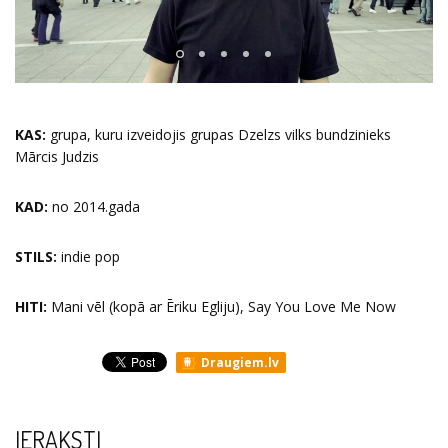
KAS:
grupa, kuru izveidojis grupas Dzelzs vilks bundzinieks
Mārcis Judzis
KAD:
no 2014.gada
STILS:
indie pop
HITI:
Mani vēl (kopā ar Ēriku Egliju), Say You Love Me Now
Draugiem.lv
IERAKSTI