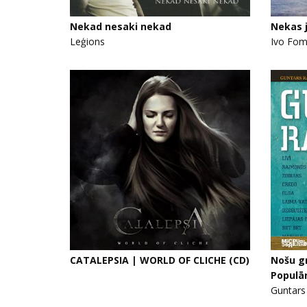
Nekad nesaki nekad
Nekas 
Leģions
Ivo Fom
CATALEPSIA | WORLD OF CLICHE (CD)
Nošu g
Populā
Guntars