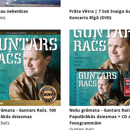
jau nebeidzas
Prāta Vētra | 7 Soļi Svaiga G
ins
Koncerts Rīgā (DVD)
rāmata - Guntars Račs. 100
Nošu grāmata - Guntars Račs
rākās dziesmas
Populārākās dziesmas + CD 
 Račs
fonogrammām
Guntars Račs