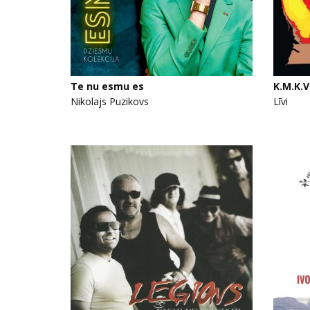
Te nu esmu es
K.M.K.V
Nikolajs Puzikovs
Līvi