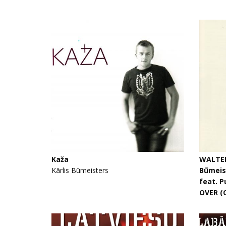
Kaža
WALTER
Kārlis Būmeisters
Būmeist
feat. P
OVER (