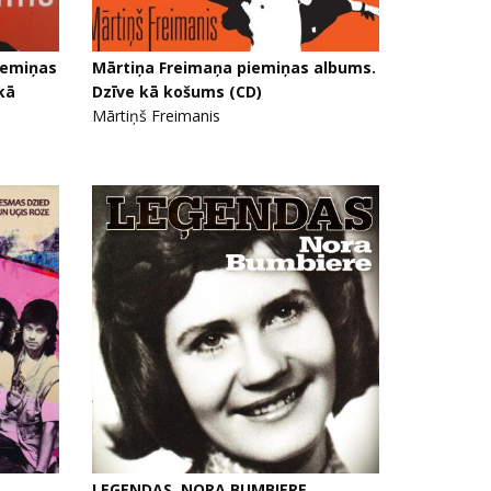
iemiņas
Mārtiņa Freimaņa piemiņas albums.
kā
Dzīve kā košums (CD)
Mārtiņš Freimanis
LEĢENDAS. NORA BUMBIERE