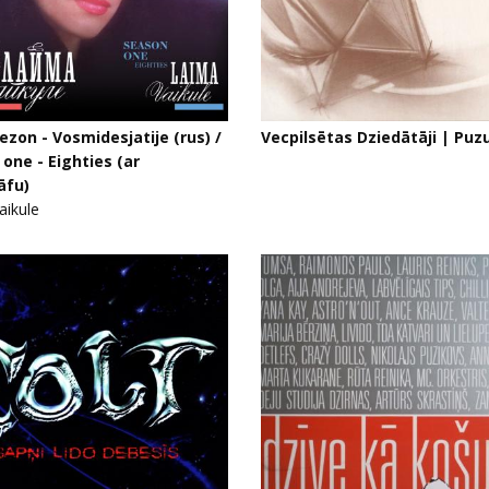
sezon - Vosmidesjatije (rus) /
Vecpilsētas Dziedātāji | Puz
one - Eighties (ar
āfu)
aikule