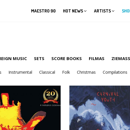
MAESTRO 90
HOT NEWS
ARTISTS
SHO
REIGN MUSIC
SETS
SCORE BOOKS
FILMAS
ZIEMASS
s
Instrumental
Classical
Folk
Christmas
Compilations