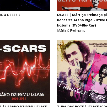
LIDO DEBESĪS
IZLASE | Mārtiņa Freimaņa p
koncerts Arēnā Rīga - Dzīve 
košums (DVD+Blu-Ray)
Mārtiņš Freimanis
S | LABĀKO DZIESMU IZLASE
TURAIDAS ROZE | IZLASE (CD)