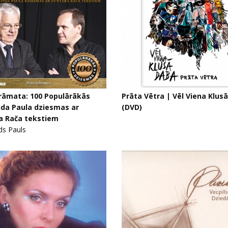
rāmata: 100 Populārākās
Prāta Vētra | Vēl Viena Klus
da Paula dziesmas ar
(DVD)
a Rača tekstiem
s Pauls