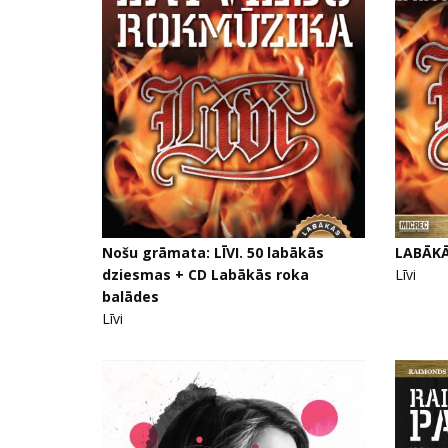
Nošu grāmata: LĪVI. 50 labākās
LABĀKĀ
dziesmas + CD Labākās roka
Līvi
balādes
Līvi