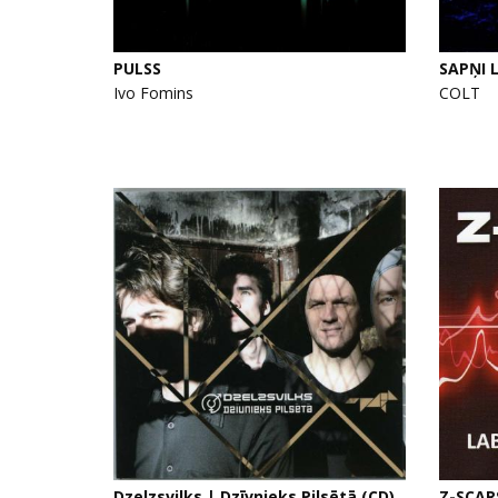
PULSS
SAPŅI 
Ivo Fomins
COLT
Dzelzsvilks | Dzīvnieks Pilsētā (CD)
Z-SCAR