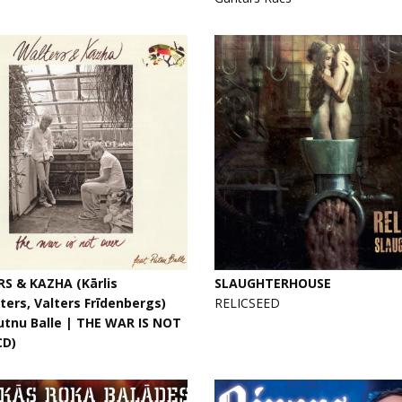
S & KAZHA (Kārlis
SLAUGHTERHOUSE
ers, Valters Frīdenbergs)
RELICSEED
utnu Balle | THE WAR IS NOT
CD)