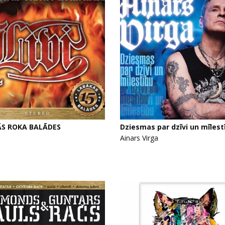
S ROKA BALĀDES
Dziesmas par dzīvi un mīlest
Ainars Virga