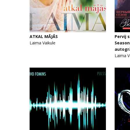
ATKAL MĀJĀS
Pervij 
Laima Vaikule
Season 
autogr
Laima V