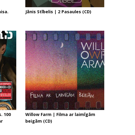
aisa.
Jānis Stībelis | 2 Pasaules (CD)
. 100
Willow Farm | Filma ar laim​ī​g​ā​m
ar
beig​ā​m (CD)