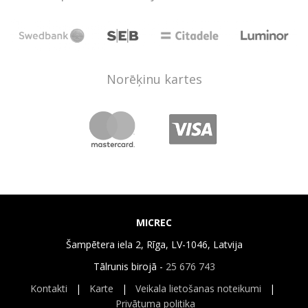
Norēķinu kartes
MICREC
Šampētera iela 2, Rīga, LV-1046, Latvija
Tālrunis birojā -
25 676 743
Kontakti
|
Karte
|
Veikala lietošanas noteikumi
|
Privātuma politika