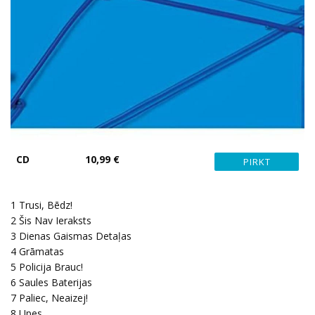
CD
10,99 €
1
Trusi, Bēdz!
2
Šis Nav Ieraksts
3
Dienas Gaismas Detaļas
4
Grāmatas
5
Policija Brauc!
6
Saules Baterijas
7
Paliec, Neaizej!
8
Upes