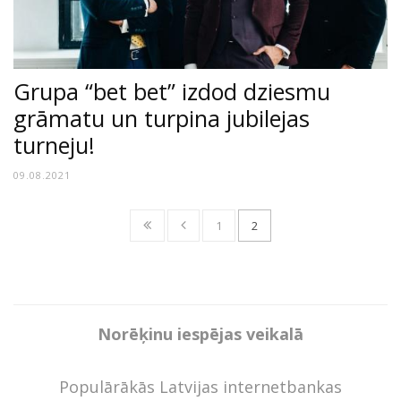
Grupa “bet bet” izdod dziesmu
grāmatu un turpina jubilejas
turneju!
09.08.2021
1
2
Norēķinu iespējas veikalā
Populārākās Latvijas internetbankas