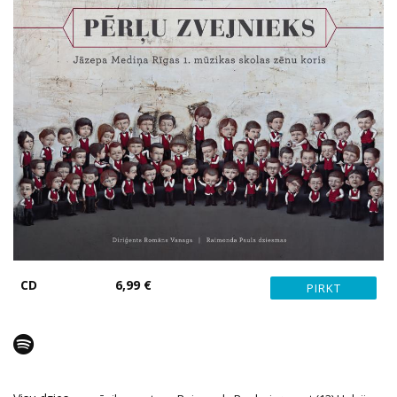
CD
6,99 €