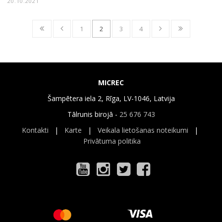
20.10.2021
1
2
3
4
MICREC
Šampētera iela 2, Rīga, LV-1046, Latvija
Tālrunis birojā -
25 676 743
Kontakti
|
Karte
|
Veikala lietošanas noteikumi
|
Privātuma politika