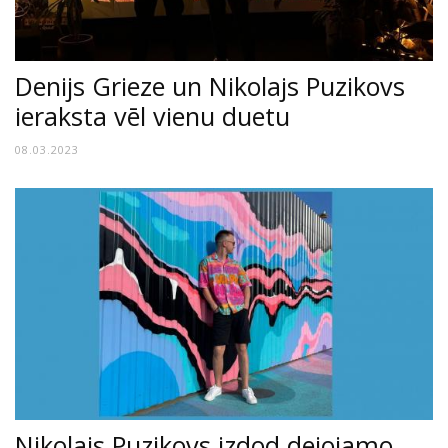
Denijs Grieze un Nikolajs Puzikovs
ieraksta vēl vienu duetu
08.03.2023
Nikolajs Puzikovs izdod dejojamo