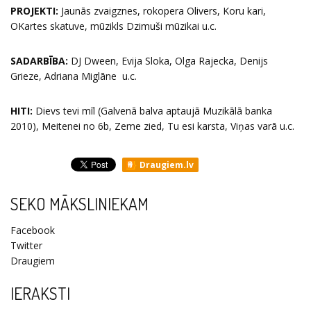
PROJEKTI:
Jaunās zvaigznes, rokopera Olivers, Koru kari,
OKartes skatuve, mūzikls Dzimuši mūzikai u.c.
SADARBĪBA:
DJ Dween, Evija Sloka, Olga Rajecka, Denijs
Grieze, Adriana Miglāne u.c.
HITI:
Dievs tevi mīl (Galvenā balva aptaujā Muzikālā banka
2010), Meitenei no 6b, Zeme zied, Tu esi karsta, Viņas varā u.c.
Draugiem.lv
SEKO MĀKSLINIEKAM
Facebook
Twitter
Draugiem
IERAKSTI