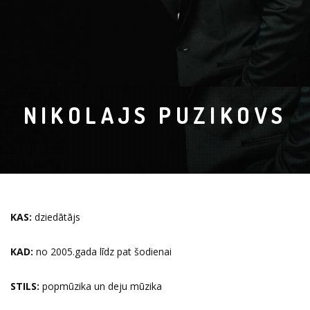
NIKOLAJS PUZIKOVS
KAS:
dziedātājs
KAD:
no 2005.gada
līdz pat šodienai
STILS:
popmūzika un deju mūzika