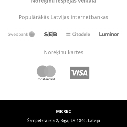
Norēķinu iespējas veikalā
Populārākās Latvijas internetbankas
Norēķinu kartes
MICREC
Šampētera iela 2, Rīga, LV-1046, Latvija