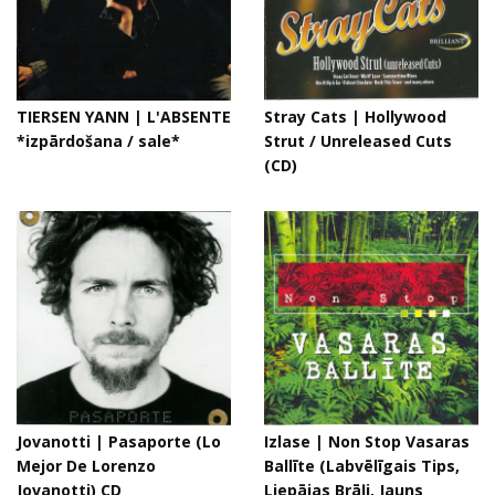
TIERSEN YANN | L'ABSENTE
Stray Cats | Hollywood
*izpārdošana / sale*
Strut / Unreleased Cuts
(CD)
Jovanotti | Pasaporte (Lo
Izlase | Non Stop Vasaras
Mejor De Lorenzo
Ballīte (Labvēlīgais Tips,
Jovanotti) CD
Liepājas Brāļi, Jauns