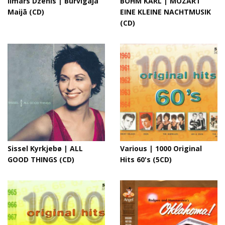
Ilmārs Dzenis | Burvīgajā
BÖHM KARL | MOZART
Maijā (CD)
EINE KLEINE NACHTMUSIK
(CD)
Sissel Kyrkjebø | ALL
Various | 1000 Original
GOOD THINGS (CD)
Hits 60's (5CD)