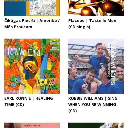
Čikāgas Piecīši | Amerikā /
Placebo | Taste In Men
Mēs Braucam
(CD singls)
EARL RONNIE | HEALING
ROBBIE WILLIAMS | SING
TIME (CD)
WHEN YOU`RE WINNING
(CD)