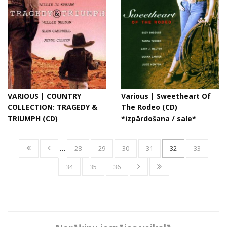
VARIOUS | COUNTRY
Various | Sweetheart Of
COLLECTION: TRAGEDY &
The Rodeo (CD)
TRIUMPH (CD)
*izpārdošana / sale*
…
28
29
30
31
32
33
34
35
36