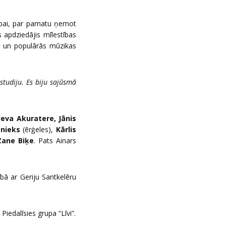
tībai, par pamatu ņemot
s apdziedājis mīlestības
as un populārās mūzikas
 studiju. Es biju sajūsmā
Ieva Akuratere, Jānis
nieks
(ērģeles),
Kārlis
Zane Biķe
. Pats Ainars
bā ar Geriju Santkelēru
Piedalīsies grupa “Līvi”.