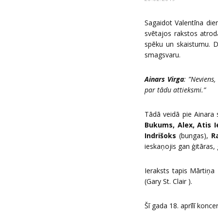
Sagaidot Valentīna die
svētajos rakstos atroda
spēku un skaistumu. Dz
smagsvaru.
Ainars Virga
: ”Neviens,
par tādu attieksmi.”
Tādā veidā pie Ainara 
Bukums, Alex, Atis Ie
Indrišoks
(bungas),
Ra
ieskaņojis gan ģitāras, 
Ieraksts tapis Mārtiņa
(Gary St. Clair ).
Šī gada 18. aprīlī konce