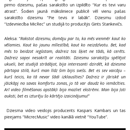
pirmo dziesmu, pašas sarakstīto un izpildīto “Kur es tevi varu
atrast”. Šodien jaunā māksliniece publicē vēl vienu pašas
sarakstīto dziesmu “Pie tevis ir labāk”. Dziesmu izdod
“Izdevniecība MicRec” un studijā to producējis Gints Stankevičs.
Aleksa: “
Rakstot dziesmu, domāju par to, ka mēs vienmēr kaut ko
vēlamies. Kaut ko jaunu mīlestībā, kaut ko neizdzīvotu. Bet, kad
mēs to beidzot iegūstam, dažreiz tas šķiet ne tāds, kā cerēts.
Dažreiz sapņi nesakrīt ar realitāti. Dziesmu sarakstīju spēlējot
ukueli, bet studijā strādājot, bija interesanti dzirdēt, kā dziesma
pārtapa stilā, kurš man līdz šim bijis svešs. Bet es sev vaicāju –
kurš teicis, ka tā nevar šādi izklausīties? Dažreiz ir jāriskē un
jāizkāpj no savas komfortu zonas, jo tā var daudz ko iemācīties.
Arī video filmēšanas apstākļi bija mazliet ekstrēmi. Man bija ļoti
auksti, bet es izturēju šo kārtējo izaicinājumu!
”
Dziesma video veidojis producents Kaspars Kambars un tas
pieejams “MicrecMusic” video kanālā vietnē “YouTube”.