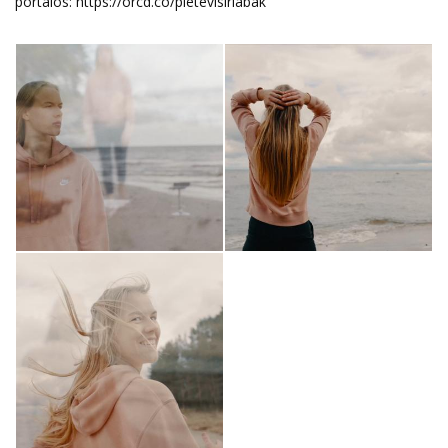
portālos:
https://orcd.co/pietevisirlabak