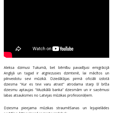
Aleksa dzimusi Tukumā, bet bērnību pavadījusi emigrācijā
Anglijā un tagad ir atgriezusies dzimtenē, lai mācītos un
pilnveidotu sevi mūzikā. Dziedātājas pirmā oficiāli izdotā
dziesma “Kur es tevi varu atrast” atrodama starp šī brīža
dziesmu aptaujas “Muzikālā banka” dziesmām un ir saņēmusi
labas atsauksmes no Latvijas mūzikas profesionāļiem.
Dziesma pieejama mūzikas straumēšanas un lejupielādes