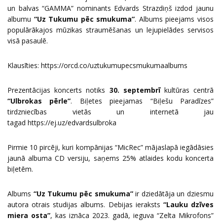
un balvas “GAMMA” nominants Edvards Strazdiņš izdod jaunu
albumu
“Uz Tukumu pēc smukuma”
. Albums pieejams visos
populārākajos mūzikas straumēšanas un lejupielādes servisos
visā pasaulē.
Klausīties:
https://orcd.co/uztukumupecsmukumaalbums
Prezentācijas koncerts notiks
30. septembrī
kultūras centrā
“Ulbrokas pērle”
. Biļetes pieejamas “Biļešu Paradīzes”
tirdzniecības vietās un internetā jau
tagad
https://ej.uz/edvardsulbroka
Pirmie 10 pircēji, kuri kompānijas “MicRec” mājaslapā iegādāsies
jaunā albuma CD versiju, saņems 25% atlaides kodu koncerta
biļetēm.
Albums
“Uz Tukumu pēc smukuma”
ir dziedātāja un dziesmu
autora otrais studijas albums. Debijas ieraksts
“Lauku dzīves
miera osta”
, kas iznāca 2023. gadā, ieguva “Zelta Mikrofons”