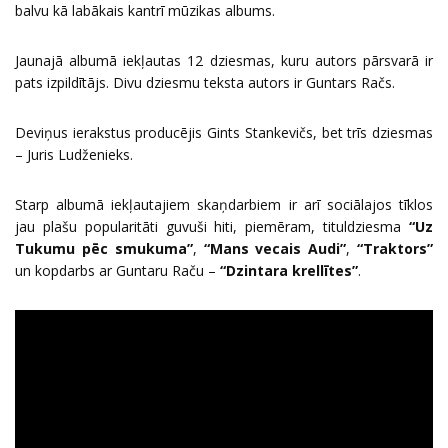
balvu kā labākais kantrī mūzikas albums.
Jaunajā albumā iekļautas 12 dziesmas, kuru autors pārsvarā ir
pats izpildītājs. Divu dziesmu teksta autors ir Guntars Račs.
Deviņus ierakstus producējis Gints Stankevičs, bet trīs dziesmas
– Juris Ludženieks.
Starp albumā iekļautajiem skaņdarbiem ir arī sociālajos tīklos
jau plašu popularitāti guvuši hiti, piemēram, tituldziesma
“Uz
Tukumu pēc smukuma”
,
“Mans vecais Audi”
,
“Traktors”
un kopdarbs ar Guntaru Raču –
“Dzintara krellītes”
.