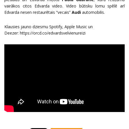
vairākos citos Edvarda video. Video būtisku lomu spēlē arī
Edvarda nesen restaurētais “vecais”
Audi
automobilis.
Klausies jauno dziesmu Spotify, Apple Music un
Deezer:
https://orcd.co/edvardsvelvienureizi