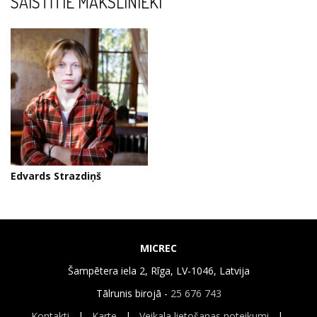
SAISTĪTIE MĀKSLINIEKI
Edvards Strazdiņš
MICREC
Šampētera iela 2, Rīga, LV-1046, Latvija
Tālrunis birojā -
25 676 743
Kontakti
|
Karte
|
Veikala lietošanas noteikumi
|