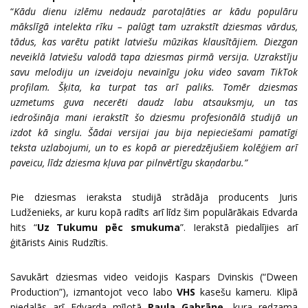
“
Kādu dienu izlēmu nedaudz parotaļāties ar kādu populāru
mākslīgā intelekta rīku – palūgt tam uzrakstīt dziesmas vārdus,
tādus, kas varētu patikt latviešu mūzikas klausītājiem. Diezgan
neveiklā latviešu valodā tapa dziesmas pirmā versija. Uzrakstīju
savu melodiju un izveidoju nevainīgu joku video savam TikTok
profilam. Šķita, ka turpat tas arī paliks. Tomēr dziesmas
uzmetums guva necerēti daudz labu atsauksmju, un tas
iedrošināja mani ierakstīt šo dziesmu profesionālā studijā un
izdot kā singlu. Šādai versijai jau bija nepieciešami pamatīgi
teksta uzlabojumi, un to es kopā ar pieredzējušiem kolēģiem arī
paveicu, līdz dziesma kļuva par pilnvērtīgu skaņdarbu.”
Pie dziesmas ieraksta studijā strādāja producents Juris
Ludženieks, ar kuru kopā radīts arī līdz šim populārākais Edvarda
hits “
Uz Tukumu pēc smukuma
”. Ierakstā piedalījies arī
ģitārists Ainis Rudzītis.
Savukārt dziesmas video veidojis Kaspars Dvinskis (“Dween
Production”), izmantojot veco labo
VHS
kasešu kameru. Klipā
piedalās arī Edvarda mīļotā
Paula Gabrāne
, kura redzama