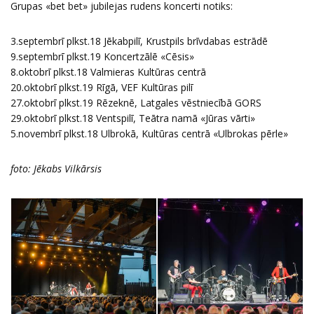
Grupas «bet bet» jubilejas rudens koncerti notiks:
3.septembrī plkst.18 Jēkabpilī, Krustpils brīvdabas estrādē
9.septembrī plkst.19 Koncertzālē «Cēsis»
8.oktobrī plkst.18 Valmieras Kultūras centrā
20.oktobrī plkst.19 Rīgā, VEF Kultūras pilī
27.oktobrī plkst.19 Rēzeknē, Latgales vēstniecībā GORS
29.oktobrī plkst.18 Ventspilī, Teātra namā «Jūras vārti»
5.novembrī plkst.18 Ulbrokā, Kultūras centrā «Ulbrokas pērle»
foto: Jēkabs Vilkārsis