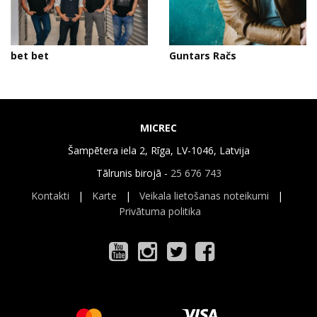
bet bet
Guntars Račs
MICREC
Šampētera iela 2, Rīga, LV-1046, Latvija
Tālrunis birojā -
25 676 743
Kontakti
|
Karte
|
Veikala lietošanas noteikumi
|
Privātuma politika