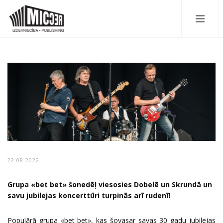
22.08.2022
Grupa «bet bet» šonedēļ viesosies Dobelē un Skrundā un
savu jubilejas koncerttūri turpinās arī rudenī!
Populārā grupa «bet bet», kas šovasar savas 30 gadu jubilejas