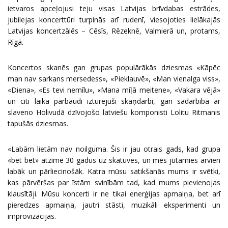
ietvaros apceļojusi teju visas Latvijas brīvdabas estrādes,
jubilejas koncerttūri turpinās arī rudenī, viesojoties lielākajās
Latvijas koncertzālēs – Cēsīs, Rēzeknē, Valmierā un, protams,
Rīgā.
Koncertos skanēs gan grupas populārākās dziesmas «Kāpēc
man nav sarkans mersedess», «Pieklauvē», «Man vienalga viss»,
«Diena», «Es tevi nemīlu», «Mana mīļā meitene», «Vakara vējā»
un citi laika pārbaudi izturējuši skaņdarbi, gan sadarbībā ar
slaveno Holivudā dzīvojošo latviešu komponisti Lolitu Ritmanis
tapušās dziesmas.
«Labām lietām nav noilguma. Šis ir jau otrais gads, kad grupa
«bet bet» atzīmē 30 gadus uz skatuves, un mēs jūtamies arvien
labāk un pārliecinošāk. Katra mūsu satikšanās mums ir svētki,
kas pārvēršas par īstām svinībām tad, kad mums pievienojas
klausītāji. Mūsu koncerti ir ne tikai enerģijas apmaiņa, bet arī
pieredzes apmaiņa, jautri stāsti, muzikāli eksperimenti un
improvizācijas.