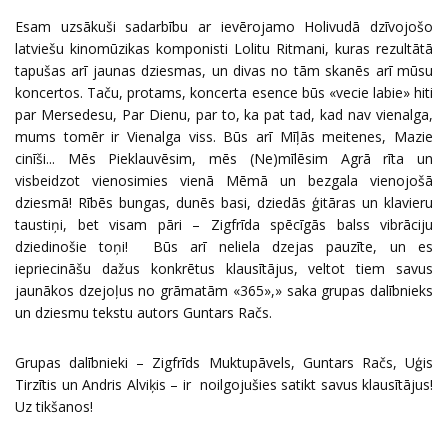
Esam uzsākuši sadarbību ar ievērojamo Holivudā dzīvojošo
latviešu kinomūzikas komponisti Lolitu Ritmani, kuras rezultātā
tapušas arī jaunas dziesmas, un divas no tām skanēs arī mūsu
koncertos. Taču, protams, koncerta esence būs «vecie labie» hiti
par Mersedesu, Par Dienu, par to, ka pat tad, kad nav vienalga,
mums tomēr ir Vienalga viss. Būs arī Mīļās meitenes, Mazie
cinīši... Mēs Pieklauvēsim, mēs (Ne)mīlēsim Agrā rīta un
visbeidzot vienosimies vienā Mēmā un bezgala vienojošā
dziesmā! Rībēs bungas, dunēs basi, dziedās ģitāras un klavieru
taustiņi, bet visam pāri – Zigfrīda spēcīgās balss vibrāciju
dziedinošie toņi! Būs arī neliela dzejas pauzīte, un es
iepriecināšu dažus konkrētus klausītājus, veltot tiem savus
jaunākos dzejoļus no grāmatām «365»,» saka grupas dalībnieks
un dziesmu tekstu autors Guntars Račs.
Grupas dalībnieki – Zigfrīds Muktupāvels, Guntars Račs, Uģis
Tirzītis un Andris Alviķis – ir noilgojušies satikt savus klausītājus!
Uz tikšanos!