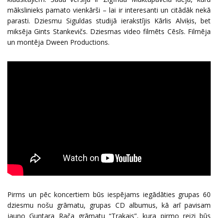
mākslinieks pamato vienkārši – lai ir interesanti un citādāk nekā
parasti. Dziesmu Siguldas studijā ierakstījis Kārlis Alviķis, bet
miksēja Gints Stankevičs. Dziesmas video filmēts Cēsīs. Filmēja
un montēja Dween Productions.
Pirms un pēc koncertiem būs iespējams iegādāties grupas 60
dziesmu nošu grāmatu, grupas CD albumus, kā arī pavisam
jauno Guntara Rača grāmatu “Trakais”, kura pirmo reizi būs