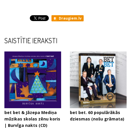
Draugiem.lv
SAISTĪTIE IERAKSTI
bet bet & Jāzepa Mediņa
bet bet. 60 populārākās
mūzikas skolas zēnu koris
dziesmas (nošu grāmata)
| Burvīga nakts (CD)