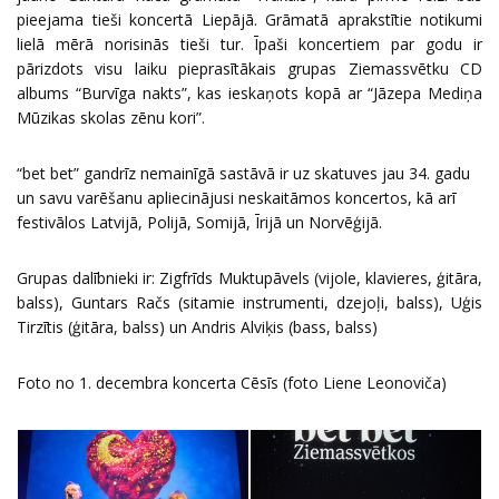
pieejama tieši koncertā Liepājā. Grāmatā aprakstītie notikumi
lielā mērā norisinās tieši tur. Īpaši koncertiem par godu ir
pārizdots visu laiku pieprasītākais grupas Ziemassvētku CD
albums “Burvīga nakts”, kas ieskaņots kopā ar “Jāzepa Mediņa
Mūzikas skolas zēnu kori”.
“bet bet” gandrīz nemainīgā sastāvā ir uz skatuves jau 34. gadu
un savu varēšanu apliecinājusi neskaitāmos koncertos, kā arī
festivālos Latvijā, Polijā, Somijā, Īrijā un Norvēģijā.
Grupas dalībnieki ir: Zigfrīds Muktupāvels (vijole, klavieres, ģitāra,
balss), Guntars Račs (sitamie instrumenti, dzejoļi, balss), Uģis
Tirzītis (ģitāra, balss) un Andris Alviķis (bass, balss)
Foto no 1. decembra koncerta Cēsīs (foto Liene Leonoviča)