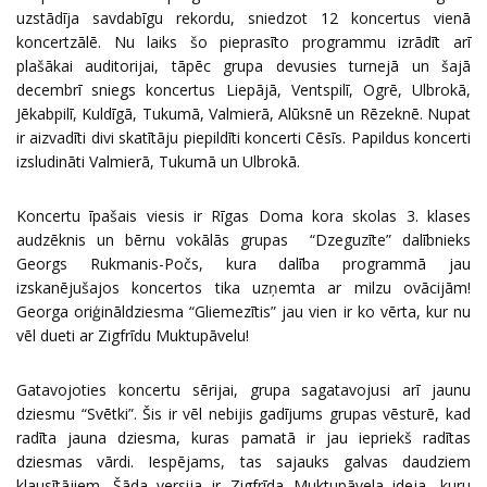
uzstādīja savdabīgu rekordu, sniedzot 12 koncertus vienā
koncertzālē. Nu laiks šo pieprasīto programmu izrādīt arī
plašākai auditorijai, tāpēc grupa devusies turnejā un šajā
decembrī sniegs koncertus Liepājā, Ventspilī, Ogrē, Ulbrokā,
Jēkabpilī, Kuldīgā, Tukumā, Valmierā, Alūksnē un Rēzeknē. Nupat
ir aizvadīti divi skatītāju piepildīti koncerti Cēsīs. Papildus koncerti
izsludināti Valmierā, Tukumā un Ulbrokā.
Koncertu īpašais viesis ir Rīgas Doma kora skolas 3. klases
audzēknis un bērnu vokālās grupas “Dzeguzīte” dalībnieks
Georgs Rukmanis-Počs, kura dalība programmā jau
izskanējušajos koncertos tika uzņemta ar milzu ovācijām!
Georga oriģināldziesma “Gliemezītis” jau vien ir ko vērta, kur nu
vēl dueti ar Zigfrīdu Muktupāvelu!
Gatavojoties koncertu sērijai, grupa sagatavojusi arī jaunu
dziesmu “Svētki”. Šis ir vēl nebijis gadījums grupas vēsturē, kad
radīta jauna dziesma, kuras pamatā ir jau iepriekš radītas
dziesmas vārdi. Iespējams, tas sajauks galvas daudziem
klausītājiem. Šāda versija ir Zigfrīda Muktupāvela ideja, kuru