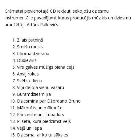
Grāmatai pievienotajā CD iekļauti sekojošu dziesmu
instrumentālie pavadījumi, kurus producējis mūziķis un dziesmu
aranžētājs Artūrs Palkevičs:
Zilais putniņš
Smilšu rausis
Lilioma dziesma
Dūdieviņš
Virs galvas mūžīgs piena ceļš
Apvij rokas
Svētku diena
Viņi dejoja vienu vasaru
Buramdziesmiņa
Dziesmiņa par Džordano Bruno
Mākonītis un mākonīte
Princesīte un Trubadūrs
Pilsētā, kurā piedzimst vējš
Vējš un liepa
Dziesma, ar ko tu sāksies