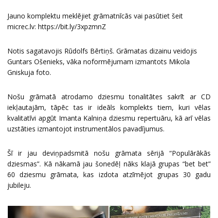
Jauno komplektu meklējiet grāmatnīcās vai pasūtiet šeit
micrec.lv:
https://bit.ly/3xpzmnZ
Notis sagatavojis Rūdolfs Bērtiņš. Grāmatas dizainu veidojis
Guntars Ošenieks, vāka noformējumam izmantots Mikola
Gniskuja foto.
Nošu grāmatā atrodamo dziesmu tonalitātes sakrīt ar CD
iekļautajām, tāpēc tas ir ideāls komplekts tiem, kuri vēlas
kvalitatīvi apgūt Imanta Kalniņa dziesmu repertuāru, kā arī vēlas
uzstāties izmantojot instrumentālos pavadījumus.
Šī ir jau deviņpadsmitā nošu grāmata sērijā “Populārākās
dziesmas”. Kā nākamā jau šonedēļ nāks klajā grupas “bet bet”
60 dziesmu grāmata, kas izdota atzīmējot grupas 30 gadu
jubileju.