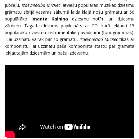
jubileju,
Izdevniecība MicRec
latviešu populārās mūzikas dziesmu
grāmatu sērijā vasaras sākumā laida klajā nošu grāmatu ar 50
populārāko
Imanta Kalniņa
dziesmu notīm un dziesmu
vārdiem. Tagad izdevums papildināts ar CD, kurā iekļauti 15
populārāko dziesmu instrumentālie pavadījumi (fonogrammas).
Lai uzzinātu vairāk par šo grāmatu,
Izdevniecība MicRec
tikās ar
komponistu, lai uzzinātu paša komponista stāstu par grāmatā
iekļautajām dziesmām un pašu izdevumu.