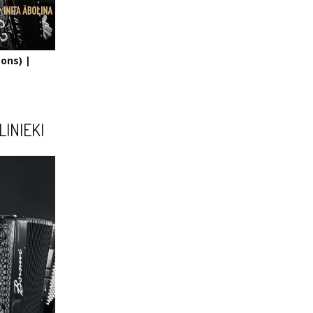
eons) |
LINIEKI