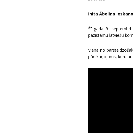
Inita Āboliņa ieskaņ
Šī gada 9. septembrī 
pazīstamu latviešu kom
Viena no pārsteidzošā
pārskaņojums, kuru ara