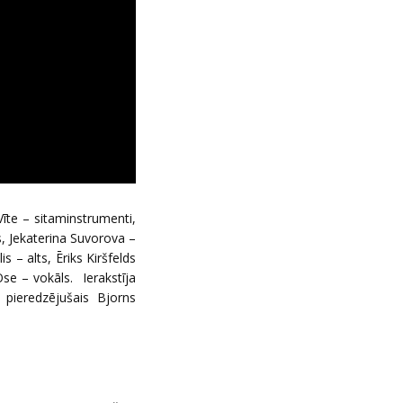
Vīte – sitaminstrumenti,
s, Jekaterina Suvorova –
s – alts, Ēriks Kiršfelds
se – vokāls. Ierakstīja
 pieredzējušais Bjorns