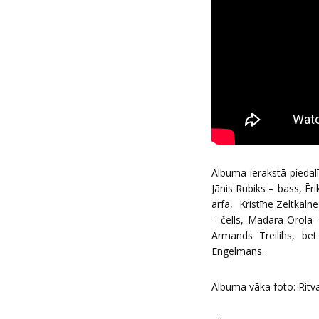
Albuma ierakstā piedalī
Jānis Rubiks – bass, Ēr
arfa, Kristīne Zeltkalne
– čells, Madara Orola 
Armands Treilihs, bet
Engelmans.
Albuma vāka foto: Ritvar