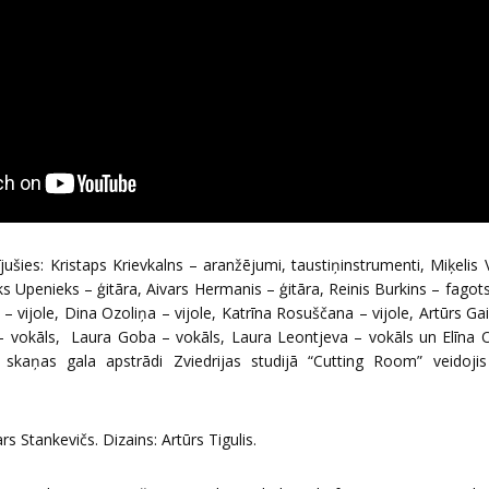
jušies: Kristaps Krievkalns – aranžējumi, taustiņinstrumenti, Miķelis 
iks Upenieks – ģitāra, Aivars Hermanis – ģitāra, Reinis Burkins – fagot
 – vijole, Dina Ozoliņa – vijole, Katrīna Rosuščana – vijole, Artūrs Gaili
– vokāls, Laura Goba – vokāls, Laura Leontjeva – vokāls un Elīna O
 skaņas gala apstrādi Zviedrijas studijā “Cutting Room” veidojis
s Stankevičs. Dizains: Artūrs Tigulis.