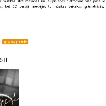
 mūzikas straumēšanas un lejupielādes platformās visā pasaulē 
es
, bet CD versijā meklējiet to mūzikas veikalos, grāmatnīcās, v
Draugiem.lv
STI