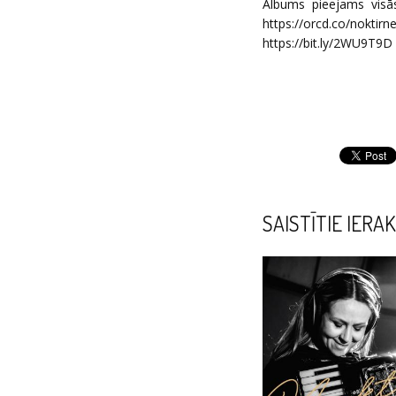
Albums pieejams visās
https://orcd.co/noktirn
https://bit.ly/2WU9T9D
SAISTĪTIE IERAK