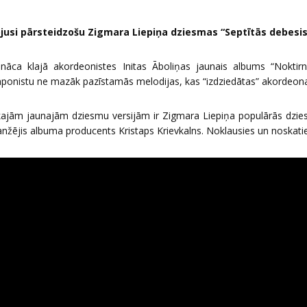
ojusi pārsteidzošu Zigmara Liepiņa dziesmas “Septītās debesis”
nāca klajā akordeonistes Initas Āboliņas jaunais albums “Noktirn
ponistu ne mazāk pazīstamās melodijas, kas “izdziedātas” akordeona 
kajām jaunajām dziesmu versijām ir Zigmara Liepiņa populārās dzies
nžējis albuma producents Kristaps Krievkalns. Noklausies un noskatie