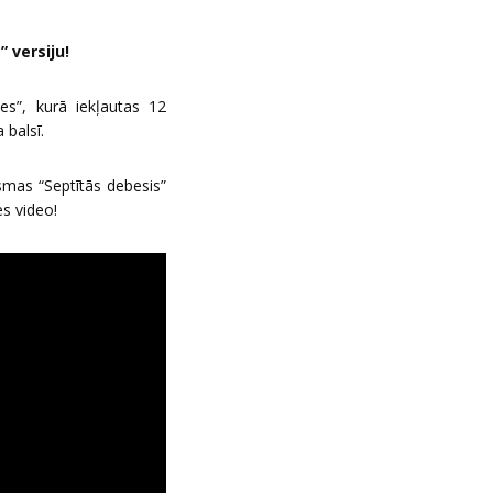
 versiju!
es”, kurā iekļautas 12
balsī.
mas “Septītās debesis”
s video!