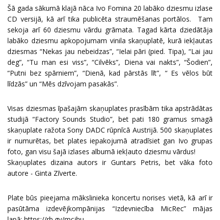
Šā gada sākumā klajā nāca Ivo Fomina 20 labāko dziesmu izlase
CD versijā, kā arī tika publicēta straumēšanas portālos. Tam
sekoja arī 60 dziesmu vārdu grāmata. Tagad kārta dziedātāja
labāko dziesmu apkopojumam vinila skaņuplatē, kurā iekļautas
dziesmas “Nekas jau nebeidzas”, “Ielai pāri (pied. Tipa), “Lai jau
deg”, “Tu man esi viss”, “Cilvēks”, Diena vai nakts”, “Šodien”,
“Putni bez spārniem”, “Dienā, kad pārstās līt”, “ Es vēlos būt
līdzās” un “Mēs dzīvojam pasakās”.
Visas dziesmas īpašajām skaņuplates prasībām tika apstrādātas
studijā “Factory Sounds Studio”, bet pati 180 gramus smagā
skaņuplate ražota Sony DADC rūpnīcā Austrijā. 500 skaņuplates
ir numurētas, bet plates iepakojumā atradīsiet gan Ivo grupas
foto, gan visu šajā izlases albumā iekļauto dziesmu vārdus!
Skaņuplates dizaina autors ir Guntars Petris, bet vāka foto
autore - Ginta Zīverte.
Plate būs pieejama mākslinieka koncertu norises vietā, kā arī ir
pasūtāma izdevējkompānijas “Izdevniecība MicRec” mājas
lapā:
https://rb.gy/mcjhu