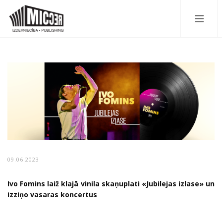
09.06.2023
Ivo Fomins laiž klajā vinila skaņuplati «Jubilejas izlase» un
izziņo vasaras koncertus