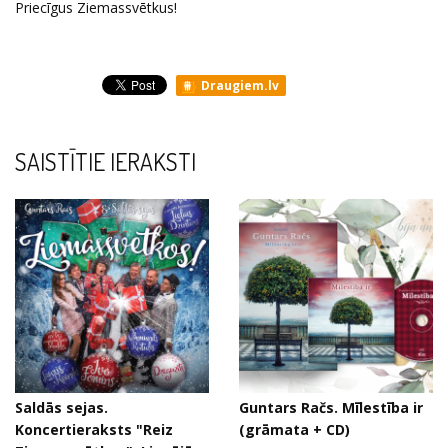
Priecīgus Ziemassvētkus!
Draugiem.lv
SAISTĪTIE IERAKSTI
Saldās sejas.
Guntars Račs. Mīlestība ir
Koncertieraksts "Reiz
(grāmata + CD)