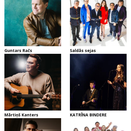
Guntars Račs
Saldās sejas
Mārtiņš Kanters
KATRĪNA BINDERE