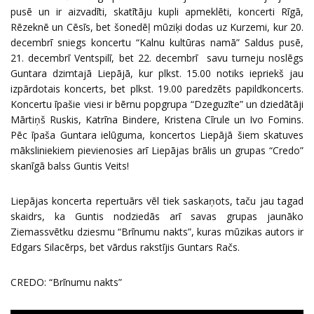
pusē un ir aizvadīti, skatītāju kupli apmeklēti, koncerti Rīgā,
Rēzeknē un Cēsīs, bet šonedēļ mūziķi dodas uz Kurzemi, kur 20.
decembrī sniegs koncertu “Kalnu kultūras namā” Saldus pusē,
21. decembrī Ventspilī, bet 22. decembrī savu turneju noslēgs
Guntara dzimtajā Liepājā, kur plkst. 15.00 notiks iepriekš jau
izpārdotais koncerts, bet plkst. 19.00 paredzēts papildkoncerts.
Koncertu īpašie viesi ir bērnu popgrupa “Dzeguzīte” un dziedātāji
Mārtiņš Ruskis, Katrīna Bindere, Kristena Cīrule un Ivo Fomins.
Pēc īpaša Guntara ielūguma, koncertos Liepājā šiem skatuves
māksliniekiem pievienosies arī Liepājas brālis un grupas “Credo”
skanīgā balss Guntis Veits!
Liepājas koncerta repertuārs vēl tiek saskaņots, taču jau tagad
skaidrs, ka Guntis nodziedās arī savas grupas jaunāko
Ziemassvētku dziesmu “Brīnumu nakts”, kuras mūzikas autors ir
Edgars Silacērps, bet vārdus rakstījis Guntars Račs.
CREDO: “Brīnumu nakts”