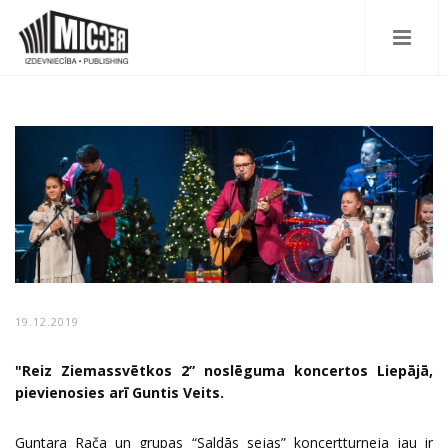
19.12.2019
"Reiz Ziemassvētkos 2” noslēguma koncertos Liepājā,
pievienosies arī Guntis Veits.
Guntara Rača un grupas “Saldās sejas” koncertturneja jau ir