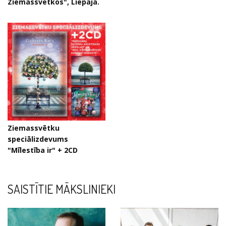
Ziemassvētkos", Liepājā.
Ziemassvētku
speciālizdevums
"Mīlestība ir" + 2CD
SAISTĪTIE MĀKSLINIEKI