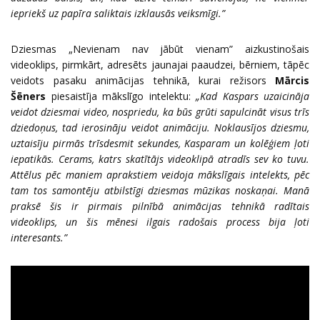
iepriekš uz papīra saliktais izklausās veiksmīgi.”
Dziesmas „Nevienam nav jābūt vienam” aizkustinošais
videoklips, pirmkārt, adresēts jaunajai paaudzei, bērniem, tāpēc
veidots pasaku animācijas tehnikā, kurai režisors
Mārcis
Šēners
piesaistīja mākslīgo intelektu:
„Kad Kaspars uzaicināja
veidot dziesmai video, nospriedu, ka būs grūti sapulcināt visus trīs
dziedoņus, tad ierosināju veidot animāciju. Noklausījos dziesmu,
uztaisīju pirmās trīsdesmit sekundes, Kasparam un kolēģiem ļoti
iepatikās. Cerams, katrs skatītājs videoklipā atradīs sev ko tuvu.
Attēlus pēc maniem aprakstiem veidoja mākslīgais intelekts, pēc
tam tos samontēju atbilstīgi dziesmas mūzikas noskaņai. Manā
praksē šis ir pirmais pilnībā animācijas tehnikā radītais
videoklips, un šis mēnesi ilgais radošais process bija ļoti
interesants.”