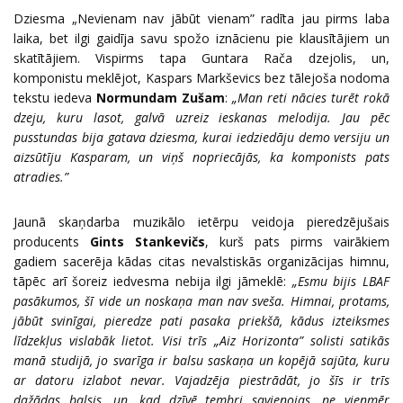
Dziesma „Nevienam nav jābūt vienam” radīta jau pirms laba
laika, bet ilgi gaidīja savu spožo iznācienu pie klausītājiem un
skatītājiem. Vispirms tapa Guntara Rača dzejolis, un,
komponistu meklējot, Kaspars Markševics bez tālejoša nodoma
tekstu iedeva
Normundam Zušam
:
„Man reti nācies turēt rokā
dzeju, kuru lasot, galvā uzreiz ieskanas melodija. Jau pēc
pusstundas bija gatava dziesma, kurai iedziedāju demo versiju un
aizsūtīju Kasparam, un viņš nopriecājās, ka komponists pats
atradies.”
Jaunā skaņdarba muzikālo ietērpu veidoja pieredzējušais
producents
Gints Stankevičs
, kurš pats pirms vairākiem
gadiem sacerēja kādas citas nevalstiskās organizācijas himnu,
tāpēc arī šoreiz iedvesma nebija ilgi jāmeklē:
„Esmu bijis LBAF
pasākumos, šī vide un noskaņa man nav sveša. Himnai, protams,
jābūt svinīgai, pieredze pati pasaka priekšā, kādus izteiksmes
līdzekļus vislabāk lietot. Visi trīs „Aiz Horizonta” solisti satikās
manā studijā, jo svarīga ir balsu saskaņa un kopējā sajūta, kuru
ar datoru izlabot nevar. Vajadzēja piestrādāt, jo šīs ir trīs
dažādas balsis, un, kad dzīvē tembri savienojas, ne vienmēr