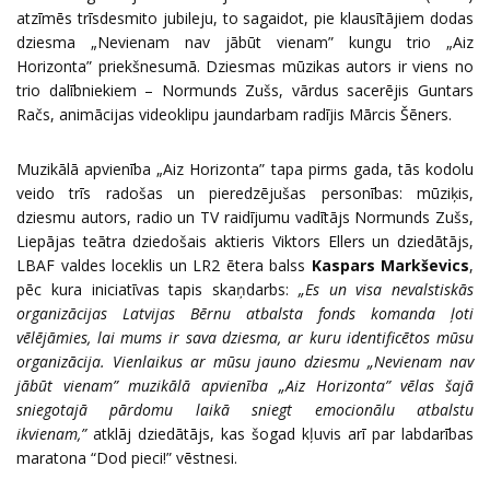
atzīmēs trīsdesmito jubileju, to sagaidot, pie klausītājiem dodas
dziesma „Nevienam nav jābūt vienam” kungu trio „Aiz
Horizonta” priekšnesumā. Dziesmas mūzikas autors ir viens no
trio dalībniekiem – Normunds Zušs, vārdus sacerējis Guntars
Račs, animācijas videoklipu jaundarbam radījis Mārcis Šēners.
Muzikālā apvienība „Aiz Horizonta” tapa pirms gada, tās kodolu
veido trīs radošas un pieredzējušas personības: mūziķis,
dziesmu autors, radio un TV raidījumu vadītājs Normunds Zušs,
Liepājas teātra dziedošais aktieris Viktors Ellers un dziedātājs,
LBAF valdes loceklis un LR2 ētera balss
Kaspars Markševics
,
pēc kura iniciatīvas tapis skaņdarbs:
„Es un visa nevalstiskās
organizācijas Latvijas Bērnu atbalsta fonds komanda ļoti
vēlējāmies, lai mums ir sava dziesma, ar kuru identificētos mūsu
organizācija. Vienlaikus ar mūsu jauno dziesmu „Nevienam nav
jābūt vienam” muzikālā apvienība „Aiz Horizonta” vēlas šajā
sniegotajā pārdomu laikā sniegt emocionālu atbalstu
ikvienam,”
atklāj dziedātājs, kas šogad kļuvis arī par labdarības
maratona “Dod pieci!” vēstnesi.