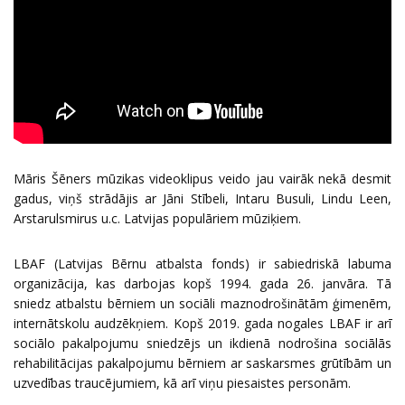
Māris Šēners mūzikas videoklipus veido jau vairāk nekā desmit
gadus, viņš strādājis ar Jāni Stībeli, Intaru Busuli, Lindu Leen,
Arstarulsmirus u.c. Latvijas populāriem mūziķiem.
LBAF (Latvijas Bērnu atbalsta fonds) ir sabiedriskā labuma
organizācija, kas darbojas kopš 1994. gada 26. janvāra. Tā
sniedz atbalstu bērniem un sociāli maznodrošinātām ģimenēm,
internātskolu audzēkņiem. Kopš 2019. gada nogales LBAF ir arī
sociālo pakalpojumu sniedzējs un ikdienā nodrošina sociālās
rehabilitācijas pakalpojumu bērniem ar saskarsmes grūtībām un
uzvedības traucējumiem, kā arī viņu piesaistes personām.