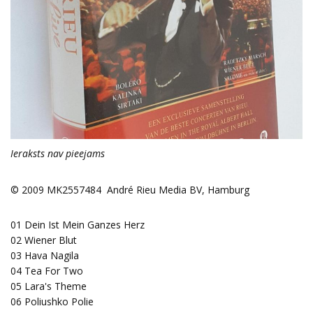
Ieraksts nav pieejams
© 2009 MK2557484 André Rieu Media BV, Hamburg
01
Dein Ist Mein Ganzes Herz
02
Wiener Blut
03
Hava Nagila
04
Tea For Two
05
Lara's Theme
06
Poliushko Polie