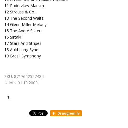
11
Radetzkey Marsch
12
Strauss & Co.
13
The Second Waltz
14
Glenn Miller Melody
15
The André Sisters
16
Sirtaki
17
Stars And Stripes
18
Auld Lang Syne
19
Brasil Symphony
SKU:
8717662557484
Izdots:
01.10.2009
1.
Draugiem.lv