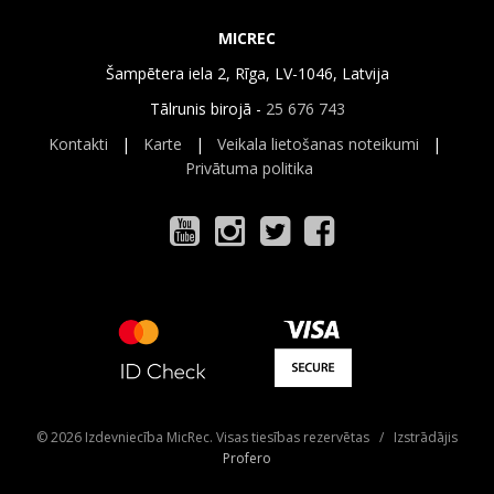
MICREC
Šampētera iela 2, Rīga, LV-1046, Latvija
Tālrunis birojā -
25 676 743
Kontakti
|
Karte
|
Veikala lietošanas noteikumi
|
Privātuma politika
© 2026 Izdevniecība MicRec. Visas tiesības rezervētas / Izstrādājis
Profero