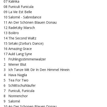
07
Kalinka
08
Funiculi Funicula
09
La Vie Est Belle
10
Salomé - Sabredance
11
An Der Schönen Blauen Donau
12
Radetzky Marsch
13
Boléro
14
The Second Waltz
15
Sirtaki (Zorba's Dance)
16
Amazing Grace
17
Auld Lang Syne
1
Frühlingsstimmenwalzer
2
Wiener Blut
3
Ich Tanze Mit Dir In Den Himmel Hinein
4
Hava Nagila
5
Tea For Two
6
Schlittschuhläufer
7
Funiculi, Funicula
8
Nonnenchor
9
Salomé
10
An Der Schonen Blauen Donau