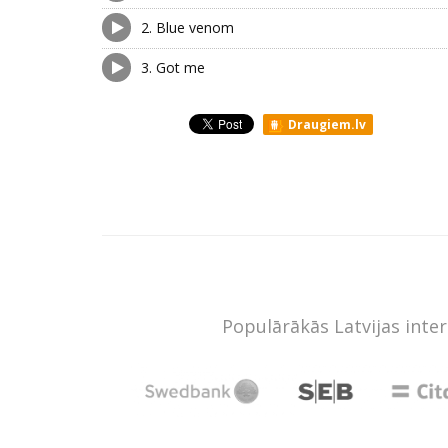
2.
Blue venom
3.
Got me
Draugiem.lv
Populārākās Latvijas inte