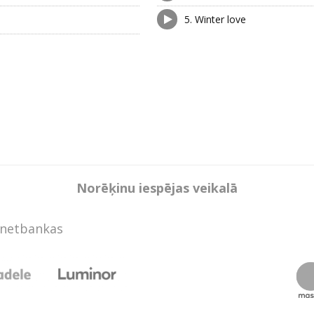
5.
Winter love
Norēķinu iespējas veikalā
rnetbankas