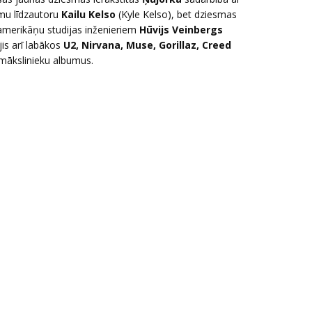
mu līdzautoru
Kailu Kelso
(Kyle Kelso), bet dziesmas
amerikāņu studijas inženieriem
Hūvijs Veinbergs
is arī labākos
U2, Nirvana, Muse, Gorillaz, Creed
 mākslinieku albumus.