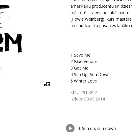
amerikāņu producentu un dzies
māsterējis viens no labākajiem 
(Howie Weinberg), kurš māsterēj
un daudzu citu pasaules labāko
1
Save Me
2
Blue Venom
3
Got Me
4
Sun Up, Sun Down
5
Winter Love
SKU:
2915202
Izdots:
03.09.2014
4.
Sun up, sun down