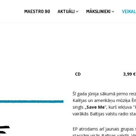
MAESTRO 90
AKTUĀLI
MĀKSLINIEKI
VEIKAL
CD
3,99 €
Šī gada jūnija sākumā pirmo reizi
Kalējas un amerikāņu mūziķa Ēri
singls „
Save Me
”, kurš iekļuva
vairākās Baltijas valstu radio sta
EP atrodams arī jaunais grupas s
stacijām visās Baltijas valstīs. 