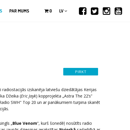
S
PAR MUMS
0
LV
 radiostacijās izskanēja latviešu dziedātājas Kerijas
ka Džeika (
Eric Jayk
) kopprojekta „Astra The 22’s”
 "Radio SWH" Top 20 un ar panākumiem turpina skanēt
cijās.
ingls „
Blue Venom
”, kurš šonedēļ nosūtīts radio
Visas jaunās dziesmas ierakstītas
Ņujorkā
sadarbībā ar