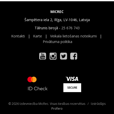
MICREC
Šampētera iela 2, Rīga, LV-1046, Latvija
Tālrunis birojā -
25 676 743
Kontakti
|
Karte
|
Veikala lietošanas noteikumi
|
Privātuma politika
© 2026 Izdevniecība MicRec. Visas tiesības rezervētas / Izstrādājis
Profero