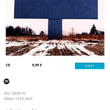
CD
9,99 €
SKU:
5849192
Izdots:
13.05.2003