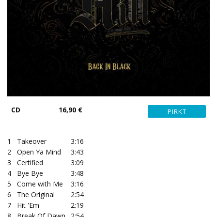
CD
16,90 €
1
Takeover
3:16
2
Open Ya Mind
3:43
3
Certified
3:09
4
Bye Bye
3:48
5
Come with Me
3:16
6
The Original
2:54
7
Hit 'Em
2:19
8
Break Of Dawn
2:54