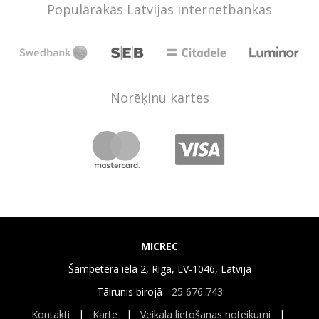
Populārākās Latvijas internetbankas
Norēķinu kartes
MICREC
Šampētera iela 2, Rīga, LV-1046, Latvija
Tālrunis birojā -
25 676 743
Kontakti
|
Karte
|
Veikala lietošanas noteikumi
|