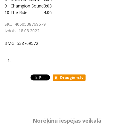
9
Champion Sound
3:03
10
The Ride
4:06
SKU:
4050538769579
Izdots:
18.03.2022
BMG 538769572
1.
Draugiem.lv
Norēķinu iespējas veikalā