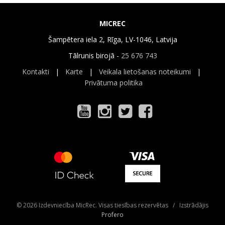
MICREC
Šampētera iela 2, Rīga, LV-1046, Latvija
Tālrunis birojā -
25 676 743
Kontakti
|
Karte
|
Veikala lietošanas noteikumi
|
Privātuma politika
© 2026 Izdevniecība MicRec. Visas tiesības rezervētas / Izstrādājis
Profero