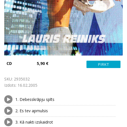
CD
5,90 €
SKU:
2935032
Izdots:
16.02.2005
1.
Debesskrāpju spīts
2.
Es tev apmulsis
3.
Kā nakti izskaidrot