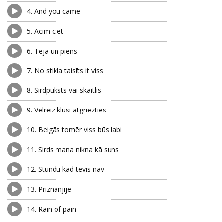
4.
And you came
5.
Acīm ciet
6.
Tēja un piens
7.
No stikla taisīts it viss
8.
Sirdpuksts vai skaitlis
9.
Vēlreiz klusi atgriezties
10.
Beigās tomēr viss būs labi
11.
Sirds mana nikna kā suns
12.
Stundu kad tevis nav
13.
Priznanjije
14.
Rain of pain