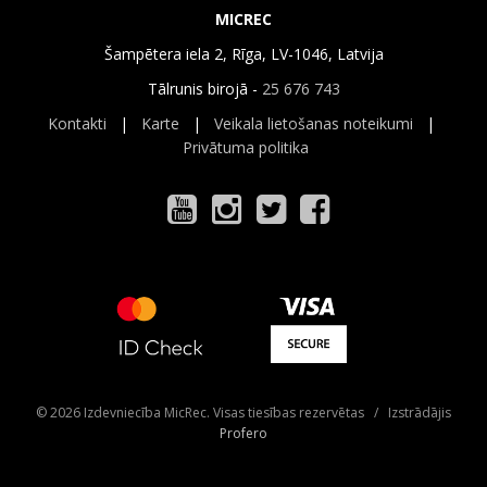
MICREC
Šampētera iela 2, Rīga, LV-1046, Latvija
Tālrunis birojā -
25 676 743
Kontakti
|
Karte
|
Veikala lietošanas noteikumi
|
Privātuma politika
© 2026 Izdevniecība MicRec. Visas tiesības rezervētas / Izstrādājis
Profero