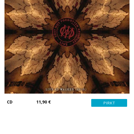
CD
11,90 €