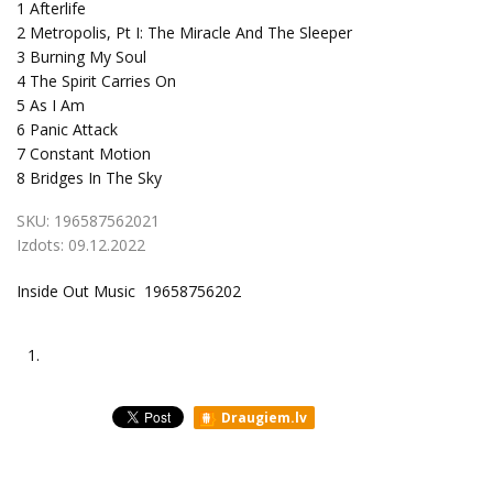
1
Afterlife
2
Metropolis, Pt I: The Miracle And The Sleeper
3
Burning My Soul
4
The Spirit Carries On
5
As I Am
6
Panic Attack
7
Constant Motion
8
Bridges In The Sky
SKU:
196587562021
Izdots:
09.12.2022
Inside Out Music 19658756202
1.
Draugiem.lv