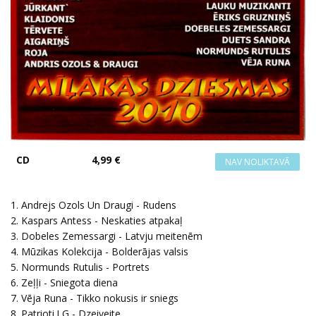
CD
4,99 €
1. Andrejs Ozols Un Draugi - Rudens
2. Kaspars Antess - Neskaties atpakaļ
3. Dobeles Zemessargi - Latvju meitenēm
4. Mūzikas Kolekcija - Bolderājas valsis
5. Normunds Rutulis - Portrets
6. Zeļļi - Sniegota diena
7. Vēja Runa - Tikko nokusis ir sniegs
8. Patrioti.LG - Dzeiveite