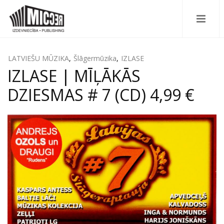
LATVIEŠU MŪZIKA
,
Šlāgermūzika
,
IZLASE
IZLASE | MĪĻĀKĀS
DZIESMAS # 7 (CD) 4,99 €