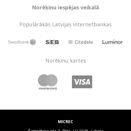
Norēķinu iespējas veikalā
Populārākās Latvijas internetbankas
Norēķinu kartes
MICREC
Šampētera iela 2, Rīga, LV-1046, Latvija