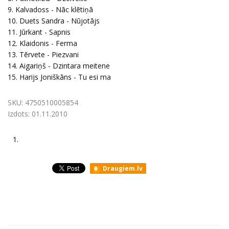
9. Kalvadoss - Nāc klētiņā
10. Duets Sandra - Nūjotājs
11. Jūrkant - Sapnis
12. Klaidonis - Ferma
13. Tērvete - Piezvani
14. Aigariņš - Dzintara meitene
15. Harijs Joniškāns - Tu esi ma
SKU:
4750510005854
Izdots:
01.11.2010
1.
Draugiem.lv