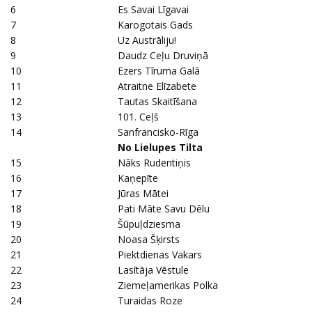
6
Es Savai Līgavai
7
Karogotais Gads
8
Uz Austrāliju!
9
Daudz Ceļu Druviņā
10
Ezers Tīruma Galā
11
Atraitne Elīzabete
12
Tautas Skaitīšana
13
101. Ceļš
14
Sanfrancisko-Rīga
No Lielupes Tilta
15
Nāks Rudentiņis
16
Kaņepīte
17
Jūras Mātei
18
Pati Māte Savu Dēlu
19
Šūpuļdziesma
20
Noasa Šķirsts
21
Piektdienas Vakars
22
Lasītāja Vēstule
23
Ziemeļamerikas Polka
24
Turaidas Roze