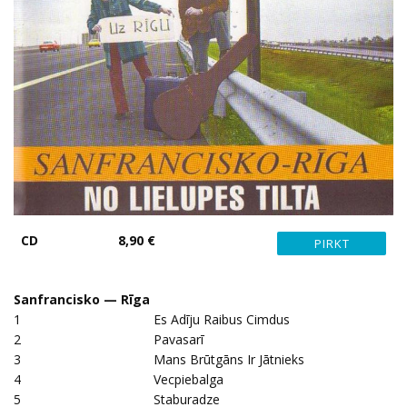
CD
8,90 €
Sanfrancisko — Rīga
1
Es Adīju Raibus Cimdus
2
Pavasarī
3
Mans Brūtgāns Ir Jātnieks
4
Vecpiebalga
5
Staburadze