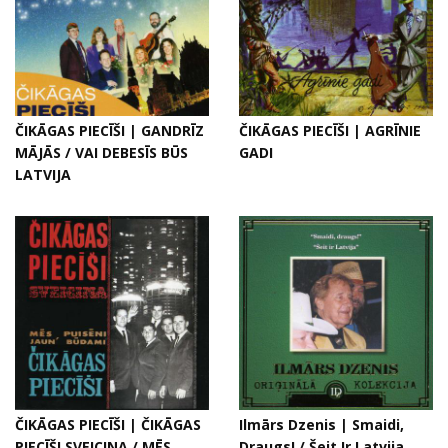
ČIKĀGAS PIECĪŠI | GANDRĪZ
ČIKĀGAS PIECĪŠI | AGRĪNIE
MĀJĀS / VAI DEBESĪS BŪS
GADI
LATVIJA
ČIKĀGAS PIECĪŠI | ČIKĀGAS
Ilmārs Dzenis | Smaidi,
PIECĪŠI SVEICINA / MĒS
Draugs! / Šeit Ir Latvija