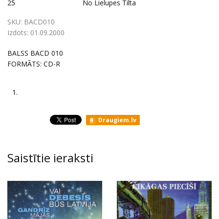
25
No Lielupes Tilta
SKU:
BACD010
Izdots:
01.09.2000
BALSS BACD 010
FORMĀTS: CD-R
1.
Draugiem.lv
Saistītie ieraksti